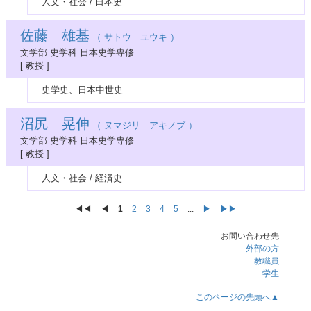
人文・社会 / 日本史
佐藤 雄基
（ サトウ ユウキ ）
文学部 史学科 日本史学専修
[ 教授 ]
史学史、日本中世史
沼尻 晃伸
（ ヌマジリ アキノブ ）
文学部 史学科 日本史学専修
[ 教授 ]
人文・社会 / 経済史
◀◀︎
◀︎
1
2
3
4
5
...
▶
▶▶
お問い合わせ先
外部の方
教職員
学生
このページの先頭へ▲