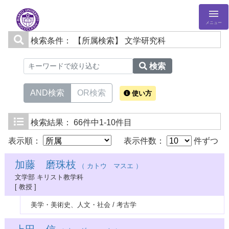
メニュー
検索条件：
【所属検索】 文学研究科
検索
AND検索
OR検索
使い方
検索結果：
66件中1-10件目
表示順：
表示件数：
件ずつ
加藤 磨珠枝
（ カトウ マスエ ）
文学部 キリスト教学科
[ 教授 ]
美学・美術史、人文・社会 / 考古学