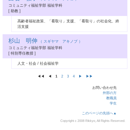
コミュニティ福祉学部 福祉学科
[ 助教 ]
高齢者福祉政策、「看取り」支援、「看取り」の社会化、終
活支援
杉山 明伸
（ スギヤマ アキノブ ）
コミュニティ福祉学部 福祉学科
[ 特別専任教授 ]
人文・社会 / 社会福祉学
◀◀︎
◀︎
1
2
3
4
▶
▶▶
お問い合わせ先
外部の方
教職員
学生
このページの先頭へ▲
Copyright c 2008 Rikkyo, All Rights Reserved.