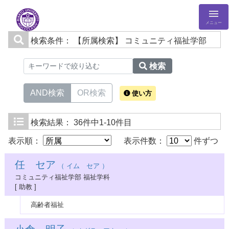
メニュー
検索条件：
【所属検索】 コミュニティ福祉学部
検索
AND検索
OR検索
使い方
検索結果：
36件中1-10件目
表示順：
表示件数：
件ずつ
任 セア
（ イム セア ）
コミュニティ福祉学部 福祉学科
[ 助教 ]
高齢者福祉