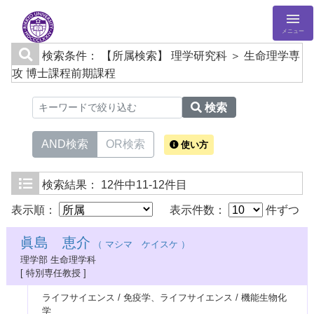
メニュー
検索条件：
【所属検索】 理学研究科 ＞ 生命理学専
攻 博士課程前期課程
検索
AND検索
OR検索
使い方
検索結果：
12件中11-12件目
表示順：
表示件数：
件ずつ
眞島 恵介
（ マシマ ケイスケ ）
理学部 生命理学科
[ 特別専任教授 ]
ライフサイエンス / 免疫学、ライフサイエンス / 機能生物化
学