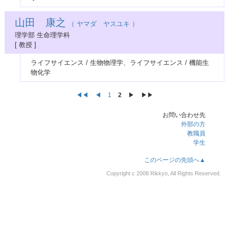
山田 康之
（ ヤマダ ヤスユキ ）
理学部 生命理学科
[ 教授 ]
ライフサイエンス / 生物物理学、ライフサイエンス / 機能生
物化学
◀◀
◀
1
2
▶︎
▶▶︎
お問い合わせ先
外部の方
教職員
学生
このページの先頭へ▲
Copyright c 2008 Rikkyo, All Rights Reserved.