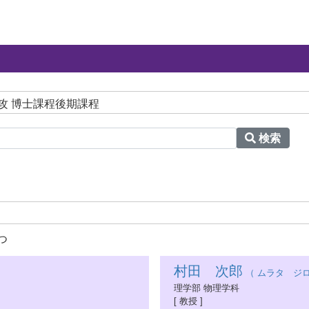
専攻 博士課程後期課程
検索
つ
村田 次郎
（ ムラタ ジロ
理学部 物理学科
[ 教授 ]