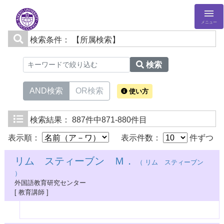
メニュー
検索条件：
【所属検索】
検索
AND検索
OR検索
使い方
検索結果：
887件中871-880件目
表示順：
表示件数：
件ずつ
リム スティーブン Ｍ．
（ リム スティーブン
）
外国語教育研究センター
[ 教育講師 ]