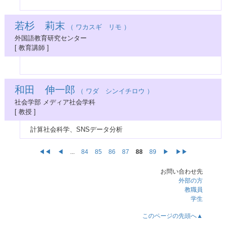
若杉 莉末
（ ワカスギ リモ ）
外国語教育研究センター
[ 教育講師 ]
和田 伸一郎
（ ワダ シンイチロウ ）
社会学部 メディア社会学科
[ 教授 ]
計算社会科学、SNSデータ分析
◀◀
◀
...
84
85
86
87
88
89
▶
▶▶
お問い合わせ先
外部の方
教職員
学生
このページの先頭へ▲