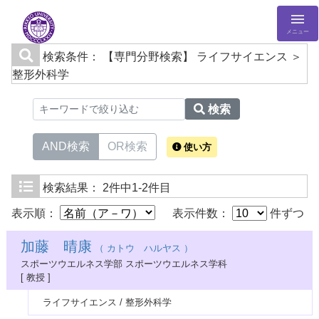
メニュー
検索条件：
【専門分野検索】 ライフサイエンス ＞
整形外科学
検索
AND検索
OR検索
使い方
検索結果：
2件中1-2件目
表示順：
表示件数：
件ずつ
加藤 晴康
（ カトウ ハルヤス ）
スポーツウエルネス学部 スポーツウエルネス学科
[ 教授 ]
ライフサイエンス / 整形外科学