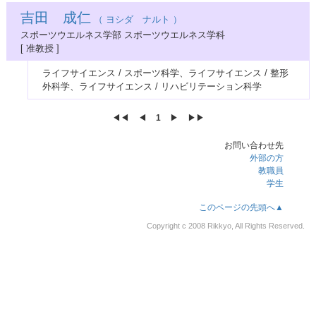
吉田 成仁
（ ヨシダ ナルト ）
スポーツウエルネス学部 スポーツウエルネス学科
[ 准教授 ]
ライフサイエンス / スポーツ科学、ライフサイエンス / 整形
外科学、ライフサイエンス / リハビリテーション科学
◀◀︎
◀︎
1
▶︎
▶▶︎
お問い合わせ先
外部の方
教職員
学生
このページの先頭へ▲
Copyright c 2008 Rikkyo, All Rights Reserved.