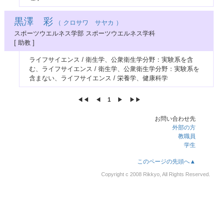
黒澤 彩
（ クロサワ サヤカ ）
スポーツウエルネス学部 スポーツウエルネス学科
[ 助教 ]
ライフサイエンス / 衛生学、公衆衛生学分野：実験系を含
む、ライフサイエンス / 衛生学、公衆衛生学分野：実験系を
含まない、ライフサイエンス / 栄養学、健康科学
◀◀︎
◀︎
1
▶︎
▶▶︎
お問い合わせ先
外部の方
教職員
学生
このページの先頭へ▲
Copyright c 2008 Rikkyo, All Rights Reserved.