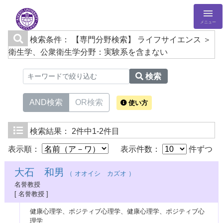
メニュー
検索条件：
【専門分野検索】 ライフサイエンス ＞
衛生学、公衆衛生学分野：実験系を含まない
検索
AND検索
OR検索
使い方
検索結果：
2件中1-2件目
表示順：
表示件数：
件ずつ
大石 和男
（ オオイシ カズオ ）
名誉教授
[ 名誉教授 ]
健康心理学、ポジティブ心理学、健康心理学、ポジティブ心
理学