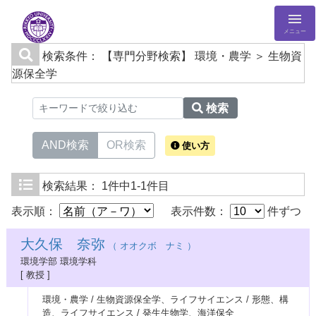
メニュー
検索条件：
【専門分野検索】 環境・農学 ＞ 生物資
源保全学
検索
AND検索
OR検索
使い方
検索結果：
1件中1-1件目
表示順：
表示件数：
件ずつ
大久保 奈弥
（ オオクボ ナミ ）
環境学部 環境学科
[ 教授 ]
環境・農学 / 生物資源保全学、ライフサイエンス / 形態、構
造、ライフサイエンス / 発生生物学、海洋保全