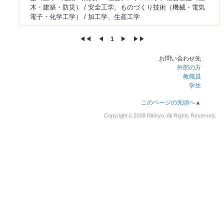
木・建築・防災） / 安全工学、ものづくり技術（機械・電気
電子・化学工学） / 加工学、生産工学
◀◀︎
◀︎
1
▶︎
▶▶︎
お問い合わせ先
外部の方
教職員
学生
このページの先頭へ▲
Copyright c 2008 Rikkyo, All Rights Reserved.