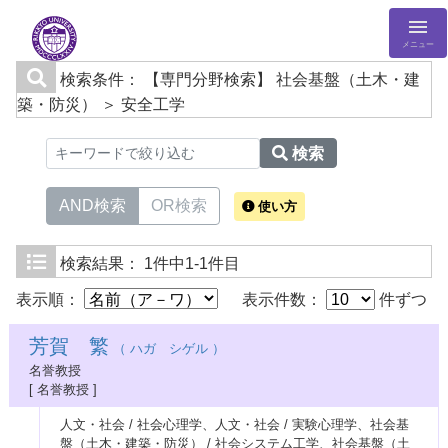
メニュー
検索条件：
【専門分野検索】 社会基盤（土木・建
築・防災） ＞ 安全工学
検索
AND検索
OR検索
使い方
検索結果：
1件中1-1件目
表示順：
表示件数：
件ずつ
芳賀 繁
（ ハガ シゲル ）
名誉教授
[ 名誉教授 ]
人文・社会 / 社会心理学、人文・社会 / 実験心理学、社会基
盤（土木・建築・防災） / 社会システム工学、社会基盤（土