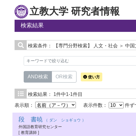
立教大学 研究者情報
検索結果
検索条件：
【専門分野検索】 人文・社会 ＞ 中国
AND検索
OR検索
使い方
検索結果：
1件中1-1件目
表示順：
表示件数：
件ず
段 書暁
（ ダン ショギョウ ）
外国語教育研究センター
[ 教育講師 ]