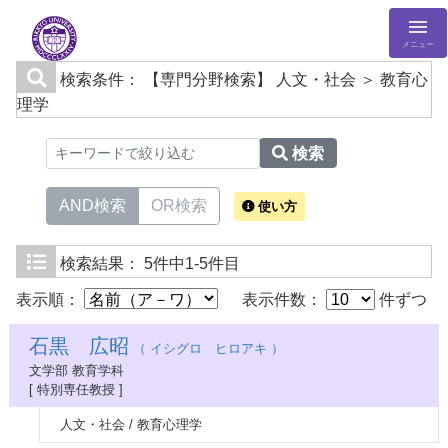
メニュー
検索条件：
【専門分野検索】 人文・社会 ＞ 教育心
理学
検索
AND検索
OR検索
使い方
検索結果：
5件中1-5件目
表示順：
表示件数：
件ずつ
石黒 広昭
（ イシグロ ヒロアキ ）
文学部 教育学科
[ 特別専任教授 ]
人文・社会 / 教育心理学