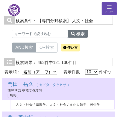
メニュー
検索条件：
【専門分野検索】 人文・社会
検索
AND検索
OR検索
使い方
検索結果：
463件中121-130件目
表示順：
表示件数：
件ずつ
門田 岳久
（ カドタ タケヒサ ）
観光学部 交流文化学科
[ 教授 ]
人文・社会 / 宗教学、人文・社会 / 文化人類学、民俗学