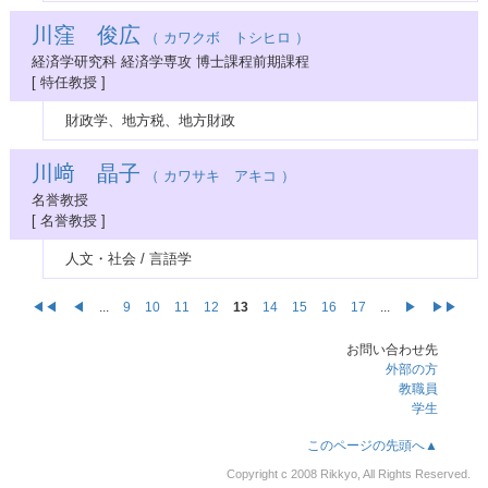
川窪 俊広
（ カワクボ トシヒロ ）
経済学研究科 経済学専攻 博士課程前期課程
[ 特任教授 ]
財政学、地方税、地方財政
川﨑 晶子
（ カワサキ アキコ ）
名誉教授
[ 名誉教授 ]
人文・社会 / 言語学
◀◀
◀
...
9
10
11
12
13
14
15
16
17
...
▶
▶▶
お問い合わせ先
外部の方
教職員
学生
このページの先頭へ▲
Copyright c 2008 Rikkyo, All Rights Reserved.