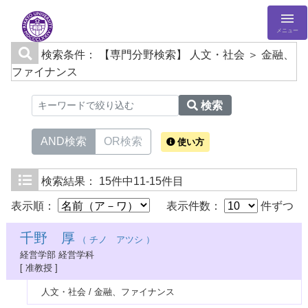
メニュー
検索条件：
【専門分野検索】 人文・社会 ＞ 金融、
ファイナンス
検索
AND検索
OR検索
使い方
検索結果：
15件中11-15件目
表示順：
表示件数：
件ずつ
千野 厚
（ チノ アツシ ）
経営学部 経営学科
[ 准教授 ]
人文・社会 / 金融、ファイナンス