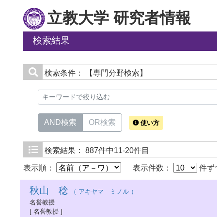
立教大学 研究者情報
検索結果
検索条件：
【専門分野検索】
AND検索
OR検索
使い方
検索結果：
887件中11-20件目
表示順：
表示件数：
件ず
秋山 稔
（ アキヤマ ミノル ）
名誉教授
[ 名誉教授 ]