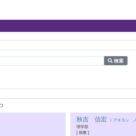
検索
つ
秋吉 信宏
（ アキヨシ ノ
理学部
[ 助教 ]