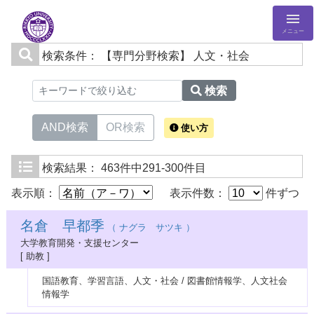
メニュー
検索条件：
【専門分野検索】 人文・社会
検索
AND検索
OR検索
使い方
検索結果：
463件中291-300件目
表示順：
表示件数：
件ずつ
名倉 早都季
（ ナグラ サツキ ）
大学教育開発・支援センター
[ 助教 ]
国語教育、学習言語、人文・社会 / 図書館情報学、人文社会
情報学