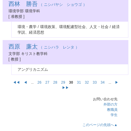
西林 勝吾
（ ニシバヤシ ショウゴ ）
環境学部 環境学科
[ 准教授 ]
環境・農学 / 環境政策、環境配慮型社会、人文・社会 / 経済
学説、経済思想
西原 廉太
（ ニシハラ レンタ ）
文学部 キリスト教学科
[ 教授 ]
アングリカニズム
◀◀
◀
...
26
27
28
29
30
31
32
33
34
...
▶
▶▶
お問い合わせ先
外部の方
教職員
学生
このページの先頭へ▲