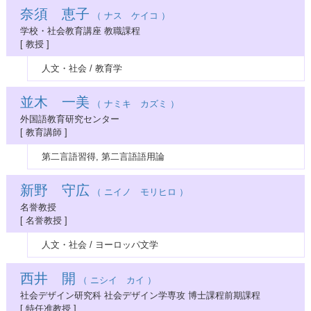
奈須 恵子
（ ナス ケイコ ）
学校・社会教育講座 教職課程
[ 教授 ]
人文・社会 / 教育学
並木 一美
（ ナミキ カズミ ）
外国語教育研究センター
[ 教育講師 ]
第二言語習得, 第二言語語用論
新野 守広
（ ニイノ モリヒロ ）
名誉教授
[ 名誉教授 ]
人文・社会 / ヨーロッパ文学
西井 開
（ ニシイ カイ ）
社会デザイン研究科 社会デザイン学専攻 博士課程前期課程
[ 特任准教授 ]