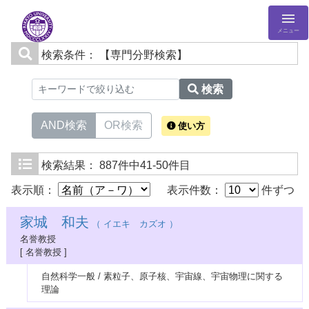
メニュー
検索条件：
【専門分野検索】
検索
AND検索
OR検索
使い方
検索結果：
887件中41-50件目
表示順：
表示件数：
件ずつ
家城 和夫
（ イエキ カズオ ）
名誉教授
[ 名誉教授 ]
自然科学一般 / 素粒子、原子核、宇宙線、宇宙物理に関する
理論