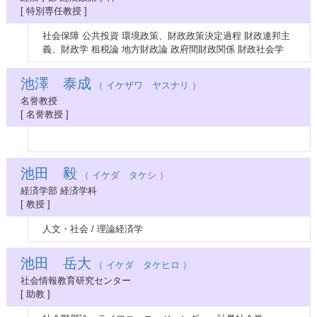
[ 特別専任教授 ]
社会保障 公共投資 環境政策、財政政策決定過程 財政連邦主
義、財政学 租税論 地方財政論 政府間財政関係 財政社会学
池澤 泰成
（ イケザワ ヤスナリ ）
名誉教授
[ 名誉教授 ]
池田 毅
（ イケダ タケシ ）
経済学部 経済学科
[ 教授 ]
人文・社会 / 理論経済学
池田 岳大
（ イケダ タケヒロ ）
社会情報教育研究センター
[ 助教 ]