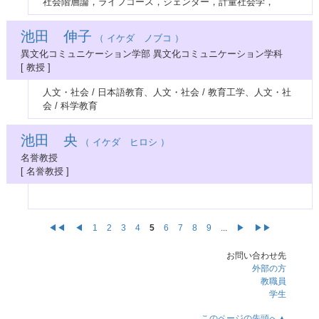
社会階層論，ライフコース，ジェンダー，計量社会学，
池田 伸子
（ イケダ ノブコ ）
異文化コミュニケーション学部 異文化コミュニケーション学科
[ 教授 ]
人文・社会 / 日本語教育、人文・社会 / 教育工学、人文・社
会 / 科学教育
池田 央
（ イケダ ヒロシ ）
名誉教授
[ 名誉教授 ]
◀◀
◀
1
2
3
4
5
6
7
8
9
...
▶
▶▶
お問い合わせ先
外部の方
教職員
学生
このページの先頭へ▲