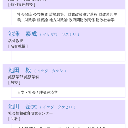
[ 特別専任教授 ]
社会保障 公共投資 環境政策、財政政策決定過程 財政連邦主
義、財政学 租税論 地方財政論 政府間財政関係 財政社会学
池澤 泰成
（ イケザワ ヤスナリ ）
名誉教授
[ 名誉教授 ]
池田 毅
（ イケダ タケシ ）
経済学部 経済学科
[ 教授 ]
人文・社会 / 理論経済学
池田 岳大
（ イケダ タケヒロ ）
社会情報教育研究センター
[ 助教 ]