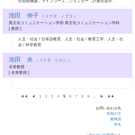
社会階層論，ライフコース，ジェンダー，計量社会学，
池田 伸子
（ イケダ ノブコ ）
異文化コミュニケーション学部 異文化コミュニケーション学科
[ 教授 ]
人文・社会 / 日本語教育、人文・社会 / 教育工学、人文・社
会 / 科学教育
池田 央
（ イケダ ヒロシ ）
名誉教授
[ 名誉教授 ]
◀◀
◀
1
2
3
4
5
6
7
8
9
...
▶
▶▶
お問い合わせ先
外部の方
教職員
学生
このページの先頭へ▲