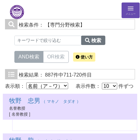
メニュー
検索条件：
【専門分野検索】
検索
AND検索
OR検索
使い方
検索結果：
887件中711-720件目
表示順：
表示件数：
件ずつ
牧野 忠男
（ マキノ タダオ ）
名誉教授
[ 名誉教授 ]