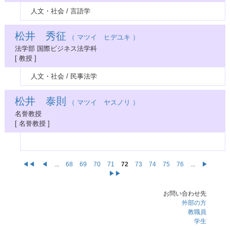
人文・社会 / 言語学
松井 秀征
（ マツイ ヒデユキ ）
法学部 国際ビジネス法学科
[ 教授 ]
人文・社会 / 民事法学
松井 泰則
（ マツイ ヤスノリ ）
名誉教授
[ 名誉教授 ]
◀◀
◀
...
68
69
70
71
72
73
74
75
76
...
▶
▶▶
お問い合わせ先
外部の方
教職員
学生