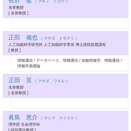
牧野 龍
（ マキノ リユウ ）
名誉教授
[ 名誉教授 ]
正田 備也
（ マサダ トモナリ ）
人工知能科学研究科 人工知能科学専攻 博士課程前期課程
[ 教授 ]
情報通信 / データベース、情報通信 / 知能情報学、情報通信 /
情報学基礎論
正田 亘
（ マサダ ワタル ）
名誉教授
[ 名誉教授 ]
眞島 恵介
（ マシマ ケイスケ ）
理学部 生命理学科
[ 特別専任教授 ]