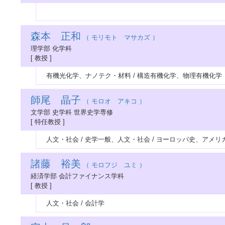
森本 正和
（ モリモト マサカズ ）
理学部 化学科
[ 教授 ]
有機光化学、ナノテク・材料 / 構造有機化学、物理有機化学
師尾 晶子
（ モロオ アキコ ）
文学部 史学科 世界史学専修
[ 特任教授 ]
人文・社会 / 史学一般、人文・社会 / ヨーロッパ史、アメリ
諸藤 裕美
（ モロフジ ユミ ）
経済学部 会計ファイナンス学科
[ 教授 ]
人文・社会 / 会計学