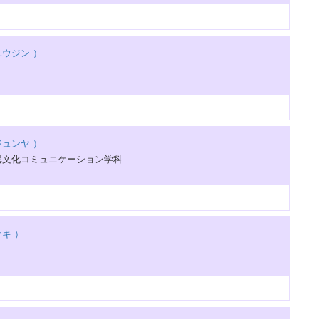
ウジン ）
ュンヤ ）
異文化コミュニケーション学科
キ ）