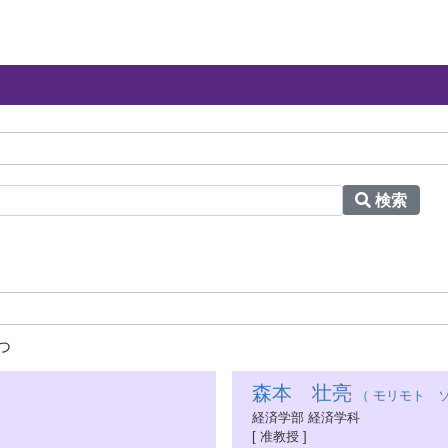
検索
つ
森本 壮亮
（ モリモト ソ
経済学部 経済学科
[ 准教授 ]