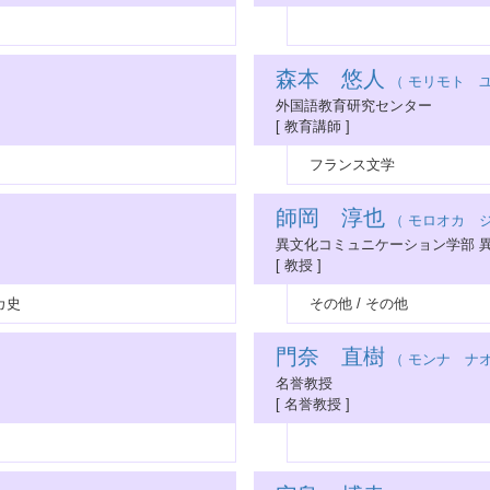
森本 悠人
（ モリモト ユ
外国語教育研究センター
[ 教育講師 ]
フランス文学
師岡 淳也
（ モロオカ ジ
異文化コミュニケーション学部 
[ 教授 ]
カ史
その他 / その他
門奈 直樹
（ モンナ ナオ
名誉教授
[ 名誉教授 ]