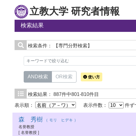
立教大学 研究者情報
検索結果
検索条件：
【専門分野検索】
AND検索
OR検索
使い方
検索結果：
887件中801-810件目
表示順：
表示件数：
件ず
森 秀樹
（ モリ ヒデキ ）
名誉教授
[ 名誉教授 ]