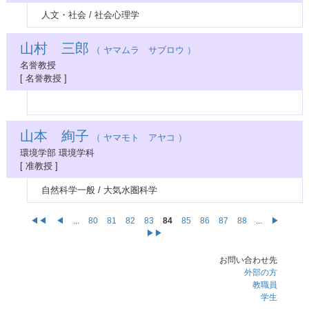
人文・社会 / 社会心理学
山村 三郎
（ ヤマムラ サブロウ ）
名誉教授
[ 名誉教授 ]
山本 絢子
（ ヤマモト アヤコ ）
環境学部 環境学科
[ 准教授 ]
自然科学一般 / 大気水圏科学
◀◀
◀
...
80
81
82
83
84
85
86
87
88
...
▶
▶▶
お問い合わせ先
外部の方
教職員
学生