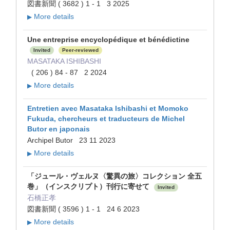
図書新聞 ( 3682 ) 1 - 1 3 2025
More details
▶
Une entreprise encyclopédique et bénédictine
Invited
Peer-reviewed
MASATAKA ISHIBASHI
( 206 ) 84 - 87 2 2024
More details
▶
Entretien avec Masataka Ishibashi et Momoko
Fukuda, chercheurs et traducteurs de Michel
Butor en japonais
Archipel Butor 23 11 2023
More details
▶
「ジュール・ヴェルヌ〈驚異の旅〉コレクション 全五
巻」（インスクリプト）刊行に寄せて
Invited
石橋正孝
図書新聞 ( 3596 ) 1 - 1 24 6 2023
More details
▶