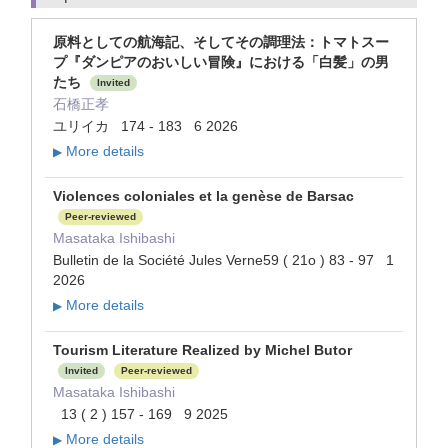
原料としての航海記、そしてその調理法：トマトスー
プ『ダンピアのおいしい冒険』における「白髪」の男
たち
Invited
石橋正孝
ユリイカ 174 - 183 6 2026
More details
▶
Violences coloniales et la genèse de Barsac
Peer-reviewed
Masataka Ishibashi
Bulletin de la Société Jules Verne59 ( 21o ) 83 - 97 1
2026
More details
▶
Tourism Literature Realized by Michel Butor
Invited
Peer-reviewed
Masataka Ishibashi
13 ( 2 ) 157 - 169 9 2025
More details
▶