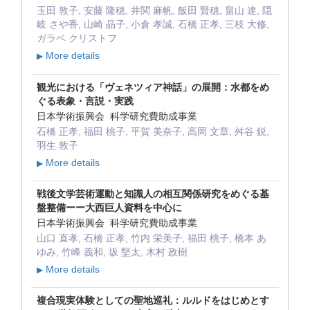
玉田 敦子, 安藤 隆穂, 井関 麻帆, 飯田 賢穂, 畠山 達, 隠
岐 さや香, 山崎 晶子, 小倉 孝誠, 石橋 正孝, 三枝 大修,
ガラベ クリストフ
More details
▶
観光における「ヴェネツィア神話」の展開：水都をめ
ぐる表象・言説・実践
日本学術振興会 科学研究費助成事業
石橋 正孝, 福田 桃子, 平賀 美奈子, 高岡 文章, 舛谷 鋭,
羽生 敦子
More details
▶
戦後文学芸術運動と知識人の相互関係研究をめぐる基
盤整備ーー大西巨人資料を中心に
日本学術振興会 科学研究費助成事業
山口 直孝, 石橋 正孝, 竹内 栄美子, 福田 桃子, 橋本 あ
ゆみ, 竹峰 義和, 坂 堅太, 木村 政樹
More details
▶
複合現実体験としての聖地巡礼：ルルドをはじめとす