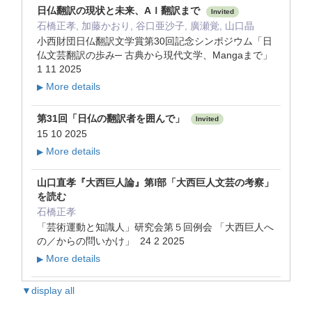
日仏翻訳の現状と未来、AＩ翻訳まで
Invited
石橋正孝, 加藤かおり, 谷口亜沙子, 廣瀬覚, 山口晶
小西財団日仏翻訳文学賞第30回記念シンポジウム「日
仏文芸翻訳の歩み─ 古典から現代文学、Mangaまで」
1 11 2025
More details
▶
第31回「日仏の翻訳者を囲んで」
Invited
15 10 2025
More details
▶
山口直孝『大西巨人論』第Ⅰ部「大西巨人文芸の考察」
を読む
石橋正孝
「芸術運動と知識人」研究会第５回例会 「大西巨人へ
の／からの問いかけ」 24 2 2025
More details
▶
▼display all