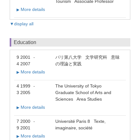
Tourism Associate Professor
More details
▶
▼display all
Education
9 2001
パリ第八大学 文学研究科 意味
-
4 2007
の理論と実践
More details
▶
4 1999
The University of Tokyo
-
3 2005
Graduate School of Arts and
Sciences Area Studies
More details
▶
7 2000
Université Paris 8 Texte,
-
9 2001
imaginaire, société
More details
▶