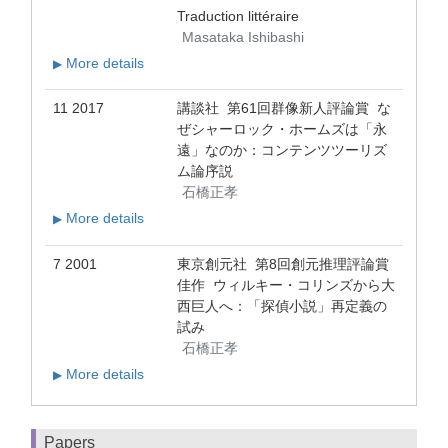
Traduction littéraire
Masataka Ishibashi
More details
▶
11 2017
講談社 第61回群像新人評論賞 な
ぜシャーロック・ホームズは「永
遠」なのか：コンテンツツーリズ
ム論序説
石橋正孝
More details
▶
7 2001
東京創元社 第8回創元推理評論賞
佳作 ウィルキー・コリンズから大
西巨人へ：「探偵小説」再定義の
試み
石橋正孝
More details
▶
Papers