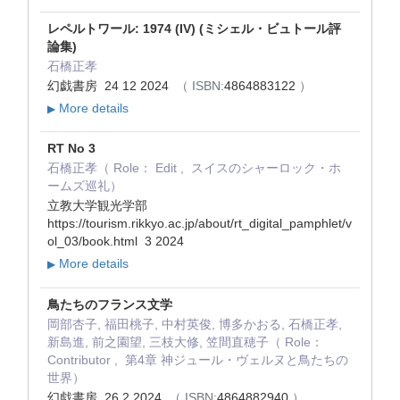
レペルトワール: 1974 (IV) (ミシェル・ビュトール評
論集)
石橋正孝
幻戯書房 24 12 2024
（ ISBN:
4864883122
）
More details
▶
RT No 3
石橋正孝（ Role： Edit , スイスのシャーロック・ホ
ームズ巡礼）
立教大学観光学部
https://tourism.rikkyo.ac.jp/about/rt_digital_pamphlet/v
ol_03/book.html 3 2024
More details
▶
鳥たちのフランス文学
岡部杏子, 福田桃子, 中村英俊, 博多かおる, 石橋正孝,
新島進, 前之園望, 三枝大修, 笠間直穂子（ Role：
Contributor , 第4章 神ジュール・ヴェルヌと鳥たちの
世界）
幻戯書房 26 2 2024
（ ISBN:
4864882940
）