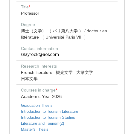
Title
*
Professor
Degree
博士（文学） （ パリ第八大学 ） / docteur en
littérature （ Université Paris VIII ）
Contact information
Research Interests
French literature
観光文学
大衆文学
日本文学
Courses in charge
*
Academic Year 2026
Graduation Thesis
Introduction to Tourism Literature
Introduction to Tourism Studies
Literature and Tourism(2)
Master's Thesis