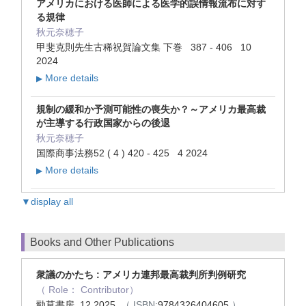
アメリカにおける医師による医学的誤情報流布に対す
る規律
秋元奈穂子
甲斐克則先生古稀祝賀論文集 下巻 387 - 406 10
2024
More details
▶
規制の緩和か予測可能性の喪失か？～アメリカ最高裁
が主導する行政国家からの後退
秋元奈穂子
国際商事法務52 ( 4 ) 420 - 425 4 2024
More details
▶
▼display all
Books and Other Publications
衆議のかたち : アメリカ連邦最高裁判所判例研究
（ Role： Contributor）
勁草書房 12 2025
（ ISBN:
9784326404605
）