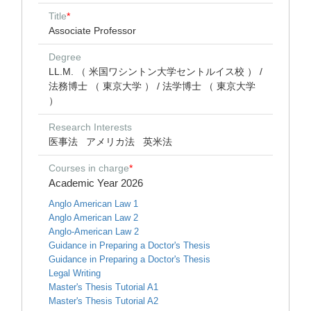
Title
*
Associate Professor
Degree
LL.M. （ 米国ワシントン大学セントルイス校 ） /
法務博士 （ 東京大学 ） / 法学博士 （ 東京大学
）
Research Interests
医事法
アメリカ法
英米法
Courses in charge
*
Academic Year 2026
Anglo American Law 1
Anglo American Law 2
Anglo-American Law 2
Guidance in Preparing a Doctor's Thesis
Guidance in Preparing a Doctor's Thesis
Legal Writing
Master's Thesis Tutorial A1
Master's Thesis Tutorial A2