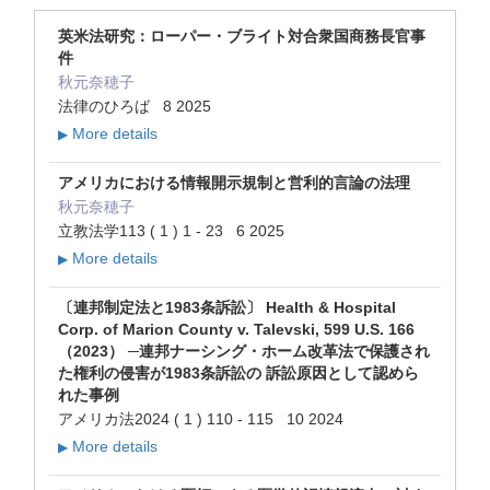
英米法研究：ローパー・ブライト対合衆国商務長官事
件
秋元奈穂子
法律のひろば 8 2025
More details
▶
アメリカにおける情報開示規制と営利的言論の法理
秋元奈穂子
立教法学113 ( 1 ) 1 - 23 6 2025
More details
▶
〔連邦制定法と1983条訴訟〕 Health & Hospital
Corp. of Marion County v. Talevski, 599 U.S. 166
（2023） ─連邦ナーシング・ホーム改革法で保護され
た権利の侵害が1983条訴訟の 訴訟原因として認めら
れた事例
アメリカ法2024 ( 1 ) 110 - 115 10 2024
More details
▶