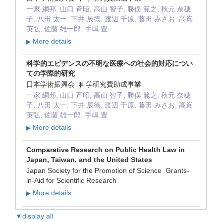
一家 綱邦, 山口 斉昭, 高山 智子, 勝俣 範之, 秋元 奈穂
子, 八田 太一, 下井 辰徳, 渡辺 千原, 藤田 みさお, 高嶌
英弘, 佐藤 雄一郎, 手嶋 豊
More details
▶
科学的エビデンスの不明な医療への社会的対応につい
ての学際的研究
日本学術振興会 科学研究費助成事業
一家 綱邦, 山口 斉昭, 高山 智子, 勝俣 範之, 秋元 奈穂
子, 八田 太一, 下井 辰徳, 渡辺 千原, 藤田 みさお, 高嶌
英弘, 佐藤 雄一郎, 手嶋 豊
More details
▶
Comparative Research on Public Health Law in
Japan, Taiwan, and the United States
Japan Society for the Promotion of Science Grants-
in-Aid for Scientific Research
More details
▶
▼display all