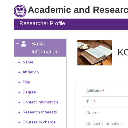
Academic and Research
Researcher Profile
Basic
K
Information
Name
◆
Affiliation
◆
Title
◆
Affiliation
*
Degree
◆
Title
*
Contact information
◆
Research Interests
Degree
◆
Courses in charge
◆
Contact information