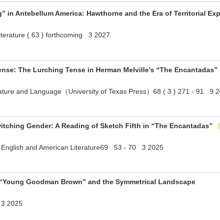
” in Antebellum America: Hawthorne and the Era of Territorial E
iterature ( 63 ) forthcoming 3 2027
ense: The Lurching Tense in Herman Melville’s “The Encantadas”
erature and Language（University of Texas Press）68 ( 3 ) 271 - 91 9 
itching Gender: A Reading of Sketch Fifth in “The Encantadas”
ty English and American Literature69 53 - 70 3 2025
 . : “Young Goodman Brown” and the Symmetrical Landscape
 3 2025