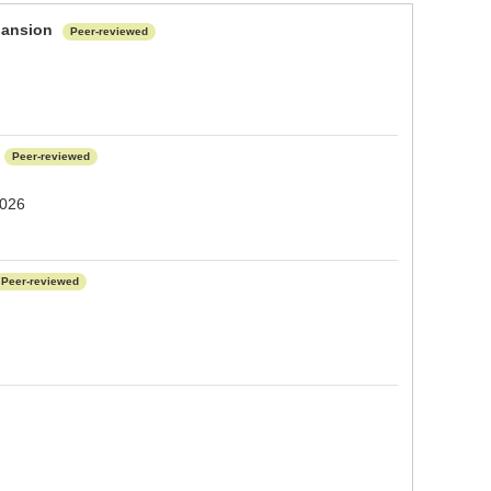
xpansion
Peer-reviewed
Peer-reviewed
2026
Peer-reviewed