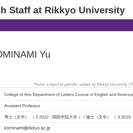
 Staff at Rikkyo University
OMINAMI Yu
*
Items subject to periodic update by Rikkyo University (Th
College of Arts Department of Letters,Course in English and America
Assistant Professor
博士（文学） （ 3 2022 関西学院大学 ） / 修士（文学） （ 3 20