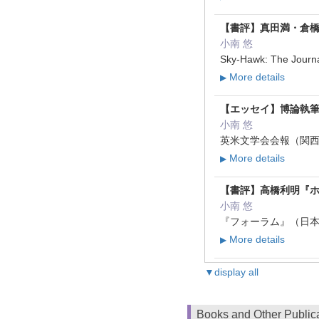
【書評】真田満・倉橋
小南 悠
Sky-Hawk: The Jour
More details
▶
【エッセイ】博論執
小南 悠
英米文学会会報（関西学院大
More details
▶
【書評】高橋利明『ホ
小南 悠
『フォーラム』（日本ナサニ
More details
▶
▼display all
Books and Other Public