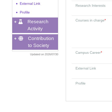
External Link
◆
Research Interests
Profile
◆
Courses in charge
*
Research
Activity
Contribution
to Society
Campus Career
*
Updated on 2026/07/30
External Link
Profile