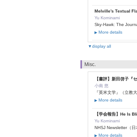
Melville’s Textual F
Yu Kominami
Sky-Hawk: The Journal
More details
▶
▼display all
Misc.
【書評】新田啓子『セ
小南 悠
『英米文学』（立教大学英米文
More details
▶
【学会報告】He Is Blind,
Yu Kominami
NHSJ Newsletter
More details
▶