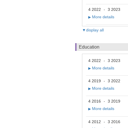
4 2022
3 2023
-
More details
▶
▼display all
Education
4 2022
3 2023
-
More details
▶
4 2019
3 2022
-
More details
▶
4 2016
3 2019
-
More details
▶
4 2012
3 2016
-