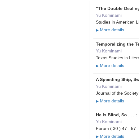
“The Double-Dealing
Yu Kominami
Studies in American L
More details
▶
Temporalizing the T
Yu Kominami
Texas Studies in Lit
More details
▶
A Speeding Ship, Sw
Yu Kominami
Journal of the Socie
More details
▶
He Is Blind, So . .
Yu Kominami
Forum ( 30 ) 47 - 57
More details
▶