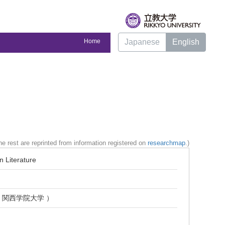
Home
Japanese
English
e rest are reprinted from information registered on
researchmap
.)
n Literature
19 関西学院大学 ）