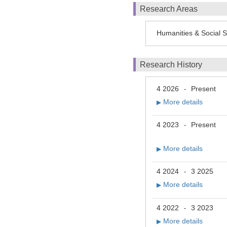
Research Areas
Humanities & Social
Research History
4 2026
Present
-
More details
▶
4 2023
Present
-
More details
▶
4 2024
3 2025
-
More details
▶
4 2022
3 2023
-
More details
▶