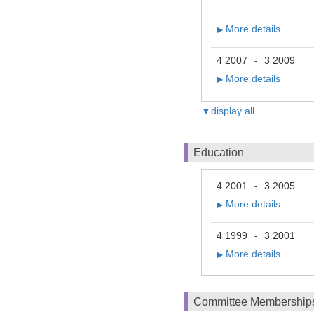
More details
▶
4 2007
3 2009
-
More details
▶
▼display all
Education
4 2001
3 2005
-
More details
▶
4 1999
3 2001
-
More details
▶
Committee Membership