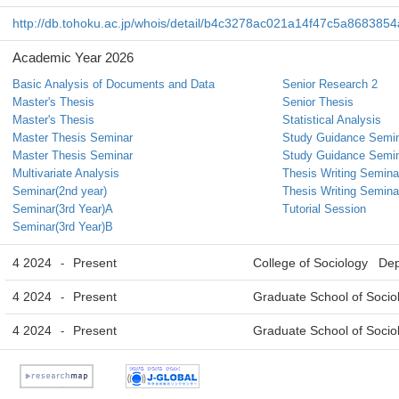
http://db.tohoku.ac.jp/whois/detail/b4c3278ac021a14f47c5a868385
Academic Year 2026
Basic Analysis of Documents and Data
Senior Research 2
Master's Thesis
Senior Thesis
Master's Thesis
Statistical Analysis
Master Thesis Seminar
Study Guidance Semi
Master Thesis Seminar
Study Guidance Semi
Multivariate Analysis
Thesis Writing Semina
Seminar(2nd year)
Thesis Writing Semina
Seminar(3rd Year)A
Tutorial Session
Seminar(3rd Year)B
4 2024
Present
College of Sociology De
-
4 2024
Present
Graduate School of Soci
-
4 2024
Present
Graduate School of Socio
-