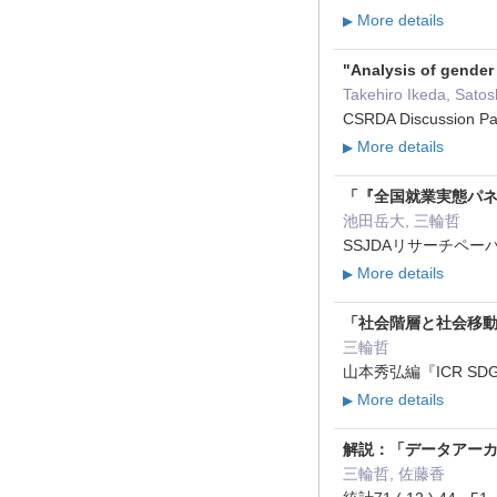
More details
▶
"Analysis of gender
Takehiro Ikeda, Satos
CSRDA Discussion P
More details
▶
「『全国就業実態パ
池田岳大, 三輪哲
SSJDAリサーチペーパー
More details
▶
「社会階層と社会移
三輪哲
山本秀弘編『ICR SDGs
More details
▶
解説：「データアーカ
三輪哲, 佐藤香