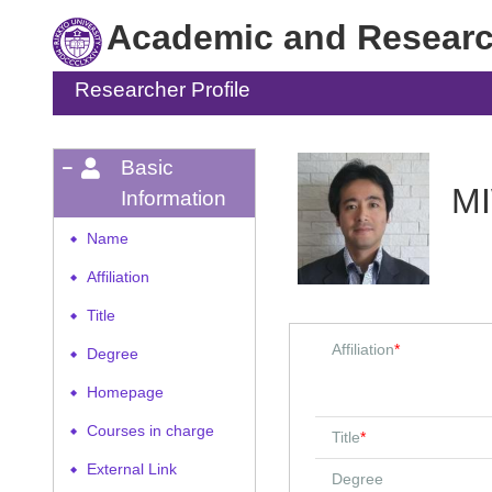
Academic and Research
Researcher Profile
Basic
M
Information
Name
◆
Affiliation
◆
Title
◆
Affiliation
*
Degree
◆
Homepage
◆
Courses in charge
◆
Title
*
External Link
◆
Degree