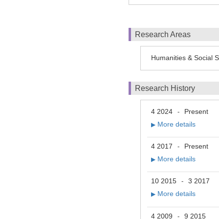
Research Areas
Humanities & Soci
Research History
4 2024
Present
-
More details
▶
4 2017
Present
-
More details
▶
10 2015
3 2017
-
More details
▶
4 2009
9 2015
-