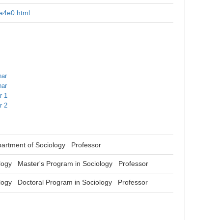
4a4e0.html
nar
nar
r 1
r 2
partment of Sociology Professor
ology Master's Program in Sociology Professor
logy Doctoral Program in Sociology Professor