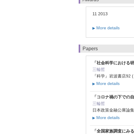
11 2013
More details
▶
Papers
「社会科学における
三輪哲
『科学』岩波書店92 ( 8 )
More details
▶
「コロナ禍の下での
三輪哲
日本政策金融公庫論集『202
More details
▶
「全国家族調査にみ