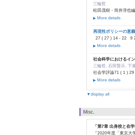
三輪哲
松田茂樹・筒井淳也編『第
More details
▶
再現性ポリシーの意
27 ( 27 ) 14 - 22 9
More details
▶
社会科学におけるイ
三輪哲, 石田賢示, 下
社会学評論71 ( 1 ) 29 
More details
▶
▼display all
Misc.
「第7章 出身校と在
『2020年度「東京大