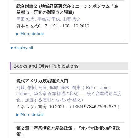
総合討論２ (地域経済研究会ミニ・シンポジウム「企
業都市」研究の到達点と課題)
岡田 知宏, 宇都宮 千穂, 山縣 宏之
資本と地域6・7 101 - 108 10 2010
More details
▶
▼display all
Books and Other Publications
現代アメリカ政治経済入門
河崎, 信樹, 河音, 琢郎, 藤木, 剛康（ Role： Joint
author , 第３章 産業構造の変化――続く産業構造高度
化，加速する雇用と地域の分極化）
ミネルヴァ書房 10 2021
（ ISBN:
9784623092673
）
More details
▶
第２章「産業構造と産業政策」『オバマ政権の経済政
策』