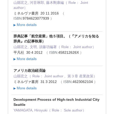
山縣宏之, 河音琢郎, 藤木剛康編（ Role： Joint
author）
ミネルヴァ書房 20 11 2016
（
ISBN:
9784623077939
）
More details
▶
辞典記事「航空産業」他５項目。（『アメリカを知る
辞典』の記事執筆）
山縣宏之, 文明, 須藤功編著（ Role： Joint author）
平凡社 30 4 2012
（ ISBN:
458212626X
）
More details
▶
アメリカ政治経済論
山縣宏之（ Role： Joint author , 第３章 産業政策）
ミネルヴァ書房 31 3 2012
（ ISBN:
4623062104
）
More details
▶
Development Process of High-tech Industrial City
Seattle
YAMAGATA, Hiroyuki（ Role： Sole author）