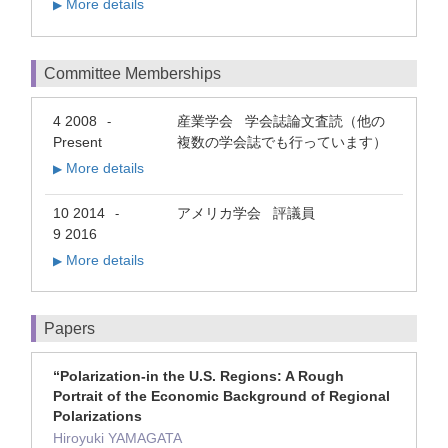
More details
▶
Committee Memberships
4 2008
産業学会 学会誌論文査読（他の
-
Present
複数の学会誌でも行っています）
More details
▶
10 2014
アメリカ学会 評議員
-
9 2016
More details
▶
Papers
“Polarization-in the U.S. Regions: A Rough
Portrait of the Economic Background of Regional
Polarizations
Hiroyuki YAMAGATA