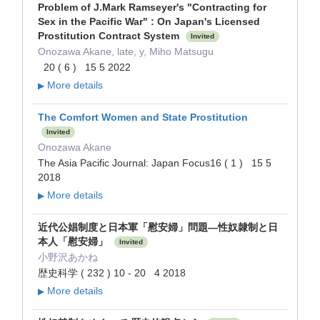
Problem of J.Mark Ramseyer's "Contracting for
Sex in the Pacific War" : On Japan's Licensed
Prostitution Contract System
Invited
Onozawa Akane, late, y, Miho Matsugu
20 ( 6 ) 15 5 2022
More details
▶
The Comfort Women and State Prostitution
Invited
Onozawa Akane
The Asia Pacific Journal: Japan Focus16 ( 1 ) 15 5
2018
More details
▶
近代公娼制度と日本軍「慰安婦」問題―性奴隷制と日
本人「慰安婦」
Invited
小野沢あかね
歴史科学 ( 232 ) 10 - 20 4 2018
More details
▶