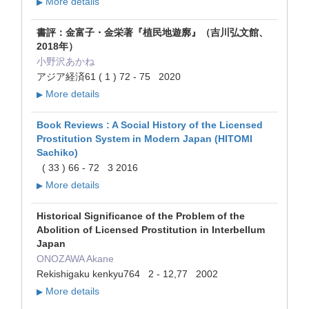
More details
▶
書評：金富子・金栄著『植民地遊廓』（吉川弘文館、
2018年）
小野沢あかね
アジア経済61 ( 1 ) 72 - 75 2020
More details
▶
Book Reviews : A Social History of the Licensed
Prostitution System in Modern Japan (HITOMI
Sachiko)
( 33 ) 66 - 72 3 2016
More details
▶
Historical Significance of the Problem of the
Abolition of Licensed Prostitution in Interbellum
Japan
ONOZAWA Akane
Rekishigaku kenkyu764 2 - 12,77 2002
More details
▶