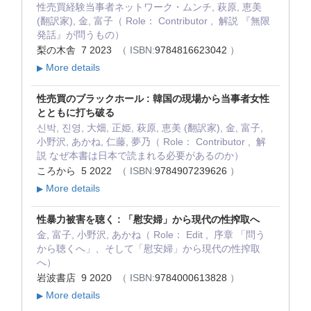
性売買経験当事者ネットワーク・ムンチ, 萩原, 恵美
(翻訳家), 金, 富子（ Role： Contributor , 解説 『無限
発話』が問うもの）
梨の木舎 7 2023
（ ISBN:
9784816623042
）
More details
▶
性売買のブラックホール : 韓国の現場から当事者女性
とともに打ち破る
신박, 진영, 大畑, 正姫, 萩原, 恵美 (翻訳家), 金, 富子,
小野沢, あかね, 仁藤, 夢乃（ Role： Contributor , 解
説 なぜ本書は日本で読まれる必要があるのか）
ころから 5 2022
（ ISBN:
9784907239626
）
More details
▶
性暴力被害を聴く : 「慰安婦」から現代の性搾取へ
金, 富子, 小野沢, あかね（ Role： Edit , 序章 「問う
から聴くへ」、そして「慰安婦」から現代の性搾取
へ）
岩波書店 9 2020
（ ISBN:
9784000613828
）
More details
▶