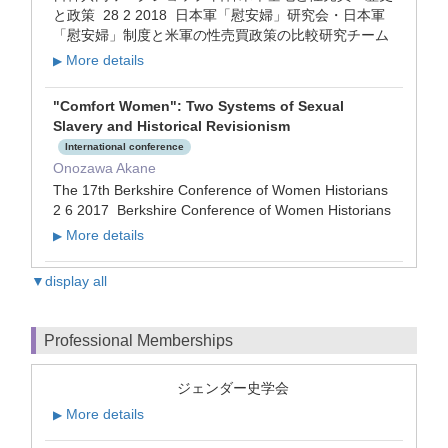
と政策 28 2 2018 日本軍「慰安婦」研究会・日本軍
「慰安婦」制度と米軍の性売買政策の比較研究チーム
More details
▶
"Comfort Women": Two Systems of Sexual
Slavery and Historical Revisionism
International conference
Onozawa Akane
The 17th Berkshire Conference of Women Historians
2 6 2017 Berkshire Conference of Women Historians
More details
▶
▼display all
Professional Memberships
ジェンダー史学会
More details
▶