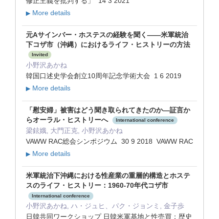
修正主義を批判する」 14 3 2021
More details
▶
元Aサインバー・ホステスの経験を聞く――米軍統治
下コザ市（沖縄）におけるライフ・ヒストリーの方法
Invited
小野沢あかね
韓国口述史学会創立10周年記念学術大会 1 6 2019
More details
▶
「慰安婦」被害はどう聞き取られてきたのか―証言か
らオーラル・ヒストリーへ
International conference
梁鉉娥, 大門正克, 小野沢あかね
VAWW RAC総会シンポジウム 30 9 2018 VAWW RAC
More details
▶
米軍統治下沖縄における性産業の重層的構造とホステ
スのライフ・ヒストリー：1960-70年代コザ市
International conference
小野沢あかね, ハ・ジュヒ、パク・ジョンミ, 金子歩
日韓共同ワークショップ 日韓米軍基地と性売買：歴史