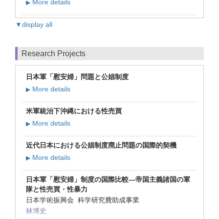
More details
▶
▼display all
Research Projects
日本軍「慰安婦」問題と公娼制度
More details
▶
米軍統治下沖縄における性売買
More details
▶
近代日本における公娼制度廃止問題の国際的契機
More details
▶
日本軍「慰安婦」制度の国際比較―帝国主義諸国の軍
隊と性売買・性暴力
日本学術振興会 科学研究費助成事業
林博史