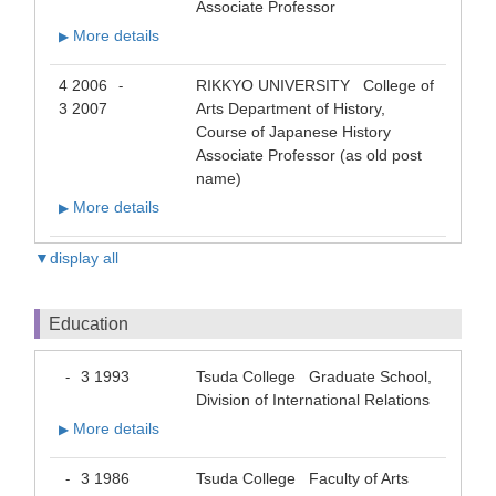
Associate Professor
More details
▶
4 2006
RIKKYO UNIVERSITY College of
-
3 2007
Arts Department of History,
Course of Japanese History
Associate Professor (as old post
name)
More details
▶
▼display all
Education
3 1993
Tsuda College Graduate School,
-
Division of International Relations
More details
▶
3 1986
Tsuda College Faculty of Arts
-