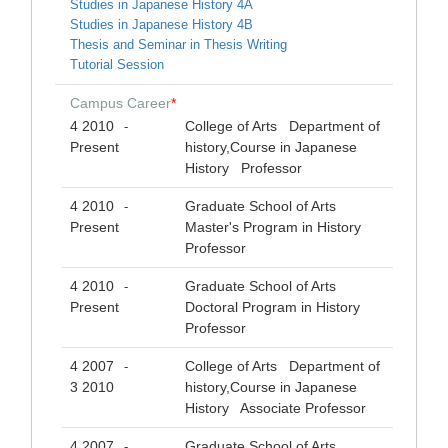
Studies in Japanese History 4A
Studies in Japanese History 4B
Thesis and Seminar in Thesis Writing
Tutorial Session
Campus Career
*
4 2010
College of Arts Department of
-
Present
history,Course in Japanese
History Professor
4 2010
Graduate School of Arts
-
Present
Master's Program in History
Professor
4 2010
Graduate School of Arts
-
Present
Doctoral Program in History
Professor
4 2007
College of Arts Department of
-
3 2010
history,Course in Japanese
History Associate Professor
4 2007
Graduate School of Arts
-