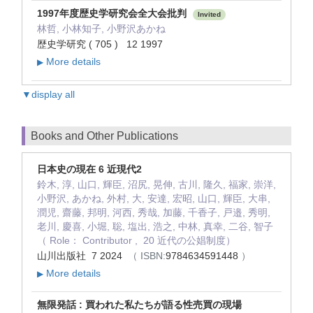
1997年度歴史学研究会全大会批判
Invited
林哲, 小林知子, 小野沢あかね
歴史学研究 ( 705 ) 12 1997
More details
▶
▼display all
Books and Other Publications
日本史の現在 6 近現代2
鈴木, 淳, 山口, 輝臣, 沼尻, 晃伸, 古川, 隆久, 福家, 崇洋,
小野沢, あかね, 外村, 大, 安達, 宏昭, 山口, 輝臣, 大串,
潤児, 齋藤, 邦明, 河西, 秀哉, 加藤, 千香子, 戸邉, 秀明,
老川, 慶喜, 小堀, 聡, 塩出, 浩之, 中林, 真幸, 二谷, 智子
（ Role： Contributor , 20 近代の公娼制度）
山川出版社 7 2024
（ ISBN:
9784634591448
）
More details
▶
無限発話 : 買われた私たちが語る性売買の現場