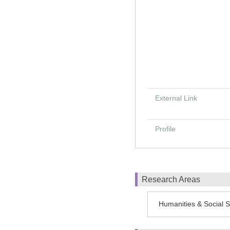
External Link
Profile
Research Areas
Humanities & Social S