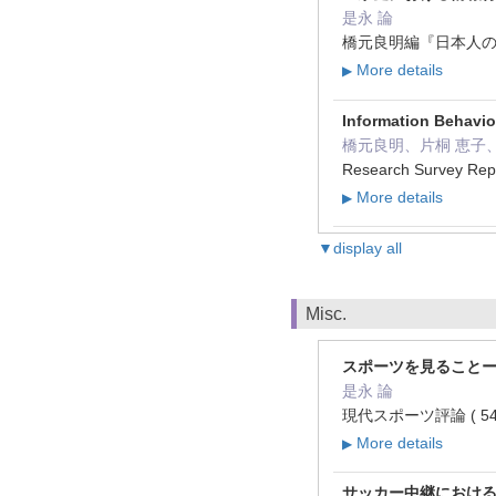
是永 論
橋元良明編『日本人の情報
More details
▶
Information Behavior
橋元良明、片桐 恵子、
Research Survey Repor
More details
▶
▼display all
Misc.
スポーツを見ること
是永 論
現代スポーツ評論 ( 54 ) 
More details
▶
サッカー中継における