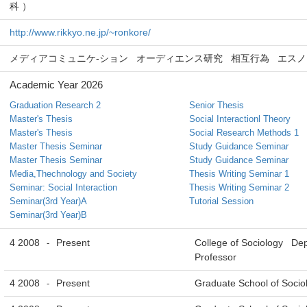
科 ）
http://www.rikkyo.ne.jp/~ronkore/
メディアコミュニケ-ション
オーディエンス研究
相互行為
エスノ
Academic Year 2026
Graduation Research 2
Senior Thesis
Master's Thesis
Social Interactionl Theory
Master's Thesis
Social Research Methods 1
Master Thesis Seminar
Study Guidance Seminar
Master Thesis Seminar
Study Guidance Seminar
Media,Thechnology and Society
Thesis Writing Seminar 1
Seminar: Social Interaction
Thesis Writing Seminar 2
Seminar(3rd Year)A
Tutorial Session
Seminar(3rd Year)B
4 2008
Present
College of Sociology De
-
Professor
4 2008
Present
Graduate School of Soci
-