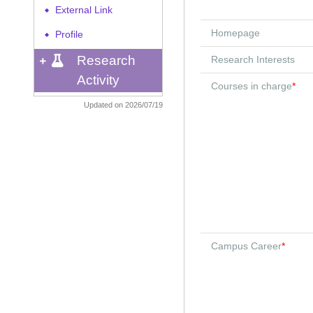
External Link
◆
Homepage
Profile
◆
Research
Research Interests
Activity
Courses in charge
*
Updated on 2026/07/19
Campus Career
*