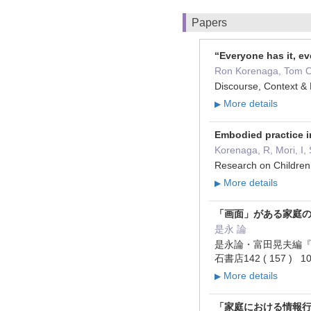
Papers
“Everyone has it, e
Ron Korenaga, Tom 
Discourse, Context 
More details
▶
Embodied practice in
Korenaga, R, Mori, I,
Research on Children 
More details
▶
「画面」がある家庭
是永 論
是永論・富田晃夫編『
石書店142 ( 157 ) 10
More details
▶
「家庭における情報