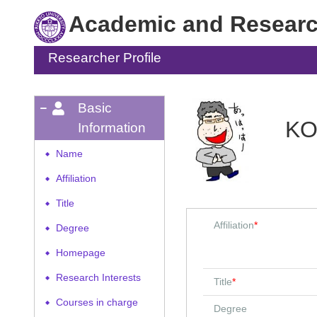
Academic and Research
Researcher Profile
Basic
KO
Information
Name
◆
Affiliation
◆
Title
◆
Affiliation
*
Degree
◆
Homepage
◆
Research Interests
◆
Title
*
Courses in charge
◆
Degree