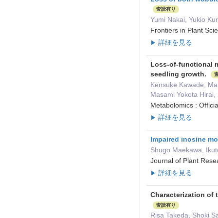
査読有り
Yumi Nakai, Yukio Kur
Frontiers in Plant
詳細を見る
▶
Loss-of-functional 
seedling growth.
Kensuke Kawade, Mamo
Masami Yokota Hirai,
Metabolomics : Offic
詳細を見る
▶
Impaired inosine mo
Shugo Maekawa, Ikuto
Journal of Plant R
詳細を見る
▶
Characterization of 
査読有り
Risa Takeda, Shoki Sa