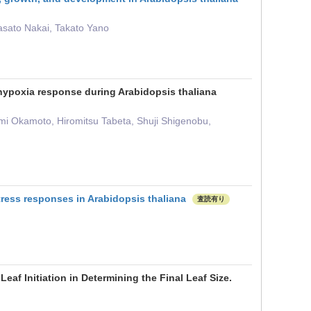
asato Nakai, Takato Yano
hypoxia response during Arabidopsis thaliana
i Okamoto, Hiromitsu Tabeta, Shuji Shigenobu,
ress responses in Arabidopsis thaliana
査読有り
eaf Initiation in Determining the Final Leaf Size.