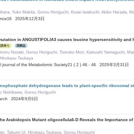
ihara, Yuko Makita, Gorou Horiguchi, Kosei Iwabuchi, Akiko Harada, M
 Science16 2025年12月3日
mutation in ANGUSTIFOLIA3 causes leucine hypersensitivity and 
査読有り
国際誌
ru Nozaki, Gorou Horiguchi, Tomoko Mori, Katsushi Yamaguchi, Mam
 Hirokazu Tsukaya
ial journal of the Metabolomic Society21 ( 2 ) 46 - 46 2025年3月31日
nophosphate dehydrogenase leads to plant-specific ribosomal st
 Nishikawa, Gorou Horiguchi
esearch 2024年9月5日
the Arabidopsis Mutant oligocellula6-D Reveals the Importance of L
to, Takumi Ui, Hirokazu Tsukaya, Gorou Horiguchi