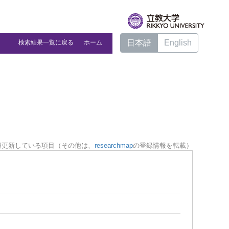
日本語
English
検索結果一覧に戻る
ホーム
報更新している項目（その他は、
researchmap
の登録情報を転載）