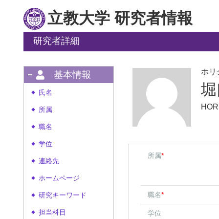
立教大学 研究者情報
研究者詳細
ホリ
基本情報
堀
氏名
◆
HOR
所属
◆
職名
◆
学位
◆
所属
*
連絡先
◆
ホームページ
◆
職名
*
研究キーワード
◆
担当科目
学位
◆