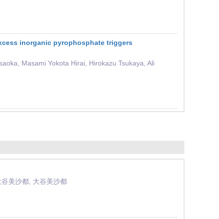
excess inorganic pyrophosphate triggers
aoka, Masami Yokota Hirai, Hirokazu Tsukaya, Ali
 大谷美沙都, 大谷美沙都