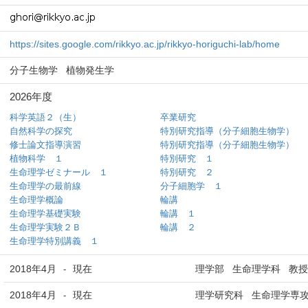
https://sites.google.com/rikkyo.ac.jp/rikkyo-horiguchi-lab/home
分子生物学
植物発生学
2026年度
科学英語２（生）
卒業研究
自然科学の探究
特別研究指導（分子細胞生物学）
修士論文指導演習
特別研究指導（分子細胞生物学）
植物科学 １
特別研究 １
生命理学ゼミナール １
特別研究 ２
生命理学の最前線
分子細胞学 １
生命理学概論
輪講
生命理学基礎実験
輪講 １
生命理学実験２Ｂ
輪講 ２
生命理学特別講義 １
2018年4月
現在
理学部 生命理学科 教授
-
2018年4月
現在
理学研究科 生命理学専攻
-