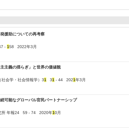
開発援助についての再考察
47 -
1
58 2022年3月
民主主義の揺らぎ」と世界の価値観
（社会学・社会情報学）3
1
3
1
- 44 202
1
年3月
持続可能なグローバル官民パートナーシップ
年報24 59 - 74 2020年
1
0月