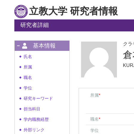
立教大学 研究者情報
研究者詳細
クラ
基本情報
倉
氏名
◆
KUR
所属
◆
職名
◆
学位
◆
所属
*
研究キーワード
◆
担当科目
◆
職名
*
学内職務経歴
◆
外部リンク
学位
◆