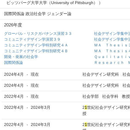
ピッツバーグ大学大学（University of Pittsburgh） ）
国際関係論 政治社会学 ジェンダー論
2026年度
グローバル・リスクガバナンス演習３３
社会デザイン学集中
コミュニティデザイン学演習３９
社会デザイン学集中
コミュニティデザイン学特別研究４Ａ
ＭＡ Ｔｈｅｓｉｓ
コミュニティデザイン学特別研究４Ｂ
ＭＡ Ｔｈｅｓｉｓ
開発・発展の社会学
Ｑｕａｌｉｔａｔｉ
国際関係論
Ｒｅｓｅａｒｃｈ 
2024年4月
現在
社会デザイン研究科 社会
-
2024年4月
現在
社会デザイン研究科 社会
-
2022年4月
現在
社会学部 社会学科 教授
-
2022年4月
2024年3月
2
1
世紀社会デザイン研究
-
授
2022年4月
2024年3月
2
1
世紀社会デザイン研究
-