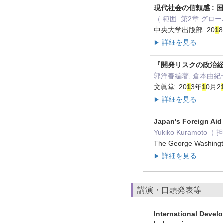
現代社会の信頼感 : 国
（ 範囲: 第2章 グ
中央大学出版部 20
1
詳細を見る
▶
『開発リスクの政治
郭洋春編著, 倉本由紀
文眞堂 20
1
3年
1
0月2
詳細を見る
▶
Japan's Foreign Aid 
Yukiko Kuramoto
The George Washingt
詳細を見る
▶
講演・口頭発表等
International Devel