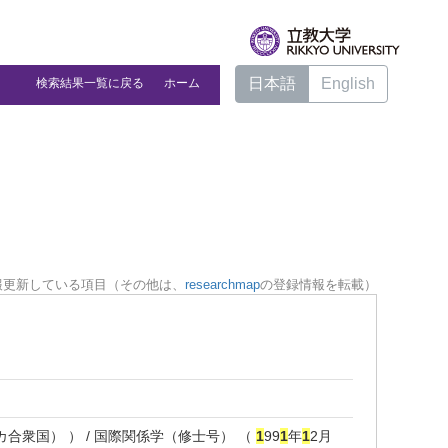
日本語
English
検索結果一覧に戻る
ホーム
報更新している項目（その他は、
researchmap
の登録情報を転載）
合衆国） ） / 国際関係学（修士号） （
1
99
1
年
1
2月