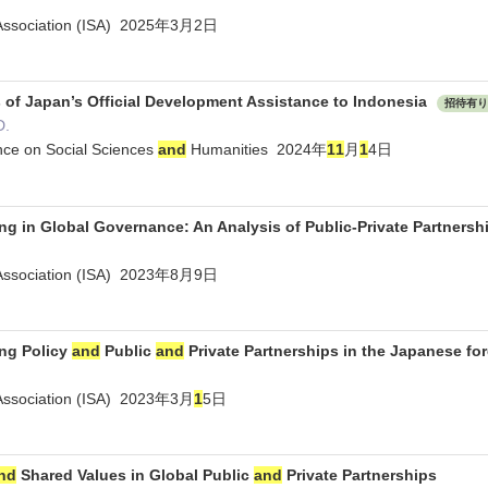
es Association (ISA) 2025年3月2日
s of Japan’s Official Development Assistance to Indonesia
招待有り
D.
nce on Social Sciences
and
Humanities 2024年
1
1
月
1
4日
g in Global Governance: An Analysis of Public-Private Partnersh
es Association (ISA) 2023年8月9日
ng Policy
and
Public
and
Private Partnerships in the Japanese fo
s Association (ISA) 2023年3月
1
5日
nd
Shared Values in Global Public
and
Private Partnerships