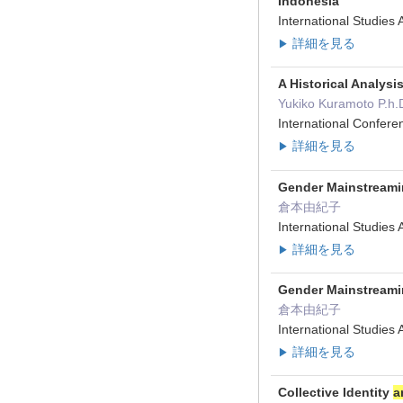
Indonesia
International Studi
詳細を見る
▶
A Historical Analysi
Yukiko Kuramoto P.h.
International Confere
詳細を見る
▶
Gender Mainstreamin
倉本由紀子
International Studi
詳細を見る
▶
Gender Mainstreami
倉本由紀子
International Studie
詳細を見る
▶
Collective Identity
a