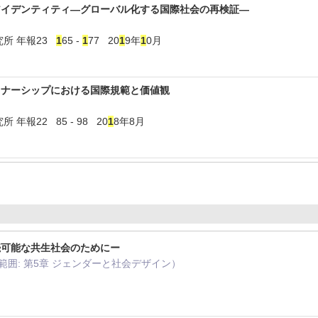
アイデンティティ―グローバル化する国際社会の再検証―
究所 年報23
1
65 -
1
77 20
1
9年
1
0月
トナーシップにおける国際規範と価値観
年報22 85 - 98 20
1
8年8月
続可能な共生社会のためにー
, 範囲: 第5章 ジェンダーと社会デザイン）