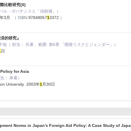
際比較研究(II)
ローバル・ガバナンスと「信頼感」）
8年3月
（ ISBN:
97848057
1
3372
）
経済的研究』
子他（ 担当： 共著 , 範囲: 第6章 「開発リスクとジェンダー」）
1
日
Policy for Asia
（ 担当： 単著）
on University 2003年
1
月30日
opment Norms in Japan’s Foreign Aid Policy: A Case Study of Ja