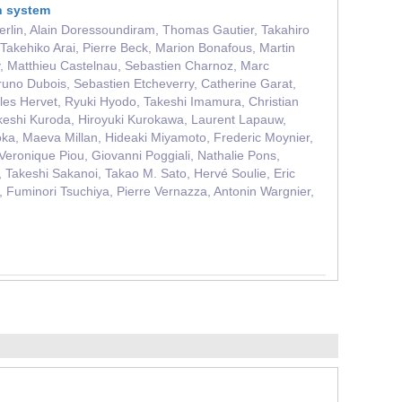
an system
Merlin, Alain Doressoundiram, Thomas Gautier, Takahiro
akehiko Arai, Pierre Beck, Marion Bonafous, Martin
y, Matthieu Castelnau, Sebastien Charnoz, Marc
runo Dubois, Sebastien Etcheverry, Catherine Garat,
lles Hervet, Ryuki Hyodo, Takeshi Imamura, Christian
keshi Kuroda, Hiroyuki Kurokawa, Laurent Lapauw,
oka, Maeva Millan, Hideaki Miyamoto, Frederic Moynier,
eronique Piou, Giovanni Poggiali, Nathalie Pons,
akeshi Sakanoi, Takao M. Sato, Hervé Soulie, Eric
, Fuminori Tsuchiya, Pierre Vernazza, Antonin Wargnier,