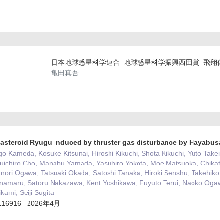
日本地球惑星科学連合 地球惑星科学振興西田賞 飛翔
亀田真吾
 asteroid Ryugu induced by thruster gas disturbance by Hayabus
go Kameda, Kosuke Kitsunai, Hiroshi Kikuchi, Shota Kikuchi, Yuto Ta
 Yuichiro Cho, Manabu Yamada, Yasuhiro Yokota, Moe Matsuoka, Chika
nori Ogawa, Tatsuaki Okada, Satoshi Tanaka, Hiroki Senshu, Takehiko 
namaru, Satoru Nakazawa, Kent Yoshikawa, Fuyuto Terui, Naoko Ogaw
kami, Seiji Sugita
- 116916 2026年4月