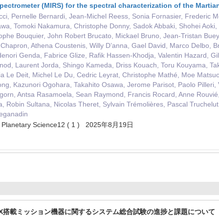
ectrometer (MIRS) for the spectral characterization of the Marti
cci, Pernelle Bernardi, Jean-Michel Reess, Sonia Fornasier, Frederic 
wa, Tomoki Nakamura, Christophe Donny, Sadok Abbaki, Shohei Aoki, T
tophe Bouquier, John Robert Brucato, Mickael Bruno, Jean-Tristan Bue
Chapron, Athena Coustenis, Willy D’anna, Gael David, Marco Delbo, B
enori Genda, Fabrice Glize, Rafik Hassen-Khodja, Valentin Hazard, Gi
inod, Laurent Jorda, Shingo Kameda, Driss Kouach, Toru Kouyama, Ta
ia Le Deit, Michel Le Du, Cedric Leyrat, Christophe Mathé, Moe Matsu
, Kazunori Ogohara, Takahito Osawa, Jerome Parisot, Paolo Pilleri, V
gorn, Antsa Rasamoela, Sean Raymond, Francis Rocard, Anne Rouvié, T
, Robin Sultana, Nicolas Theret, Sylvain Trémolières, Pascal Truchelut
Zeganadin
nd Planetary Science12 ( 1 ) 2025年8月19日
X搭載ミッション機器に関するシステム総合試験の進捗と課題について