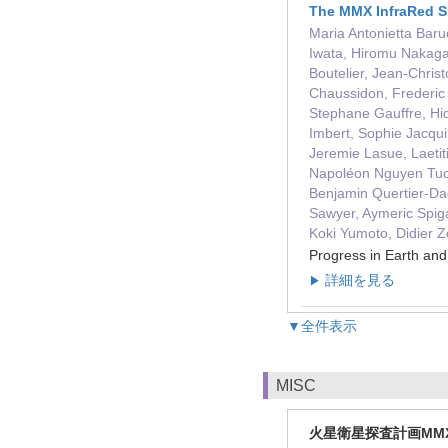
The MMX InfraRed Sp
Maria Antonietta Baru
Iwata, Hiromu Nakaga
Boutelier, Jean-Chris
Chaussidon, Frederic 
Stephane Gauffre, Hid
Imbert, Sophie Jacqu
Jeremie Lasue, Laetit
Napoléon Nguyen Tuong
Benjamin Quertier-Da
Sawyer, Aymeric Spiga
Koki Yumoto, Didier 
Progress in Earth a
詳細を見る
▶
▼全件表示
MISC
火星衛星探査計画MM