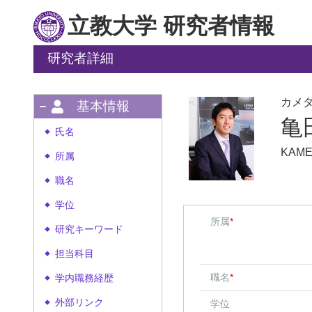
立教大学 研究者情報
研究者詳細
カメ
基本情報
亀
氏名
◆
KAME
所属
◆
職名
◆
学位
◆
所属
*
研究キーワード
◆
担当科目
◆
職名
*
学内職務経歴
◆
外部リンク
学位
◆