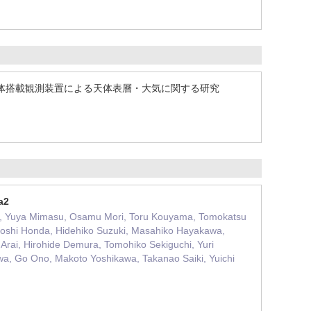
体搭載観測装置による天体表層・大気に関する研究
a2
kei, Yuya Mimasu, Osamu Mori, Toru Kouyama, Tomokatsu
toshi Honda, Hidehiko Suzuki, Masahiko Hayakawa,
Arai, Hirohide Demura, Tomohiko Sekiguchi, Yuri
a, Go Ono, Makoto Yoshikawa, Takanao Saiki, Yuichi