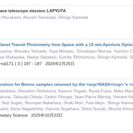
space telescope mission LAPYUTA
o Murakami, Atsushi Yamazaki, Shingo Kameda
anet Transit Photometry from Space with a 15 mm Aperture Opti
ouyama, Manabu Yamada, Yuya Mimasu, Tomokatsu Morota, Yuichiro C
 Moe Matsuoka, Naoya Sakatani, Sumito Shimomura, Shingo Kameda, Sat
urnal171 ( 3 ) 187 - 187 2026年2月25日
ration for Bennu samples returned by the <scp>NASA</scp> 's <
Hatakeda, Masahiro Nishimura, Kasumi Yogata, Ryota Fukai, Akiko Miy
urai, Tatsuaki Okada, Cedric Pilorget, Jean‐Pierre Bibring, Vincent H
 Seiji Sugita, Shumpei Nakahara, Shoki Mori, Yuta Aikyo, Shingo Kame
akano, Kana Nagashima, Haruna Sugahara, Shino Suzuki, Shunta Kimur
Planetary Science 2025年10月23日