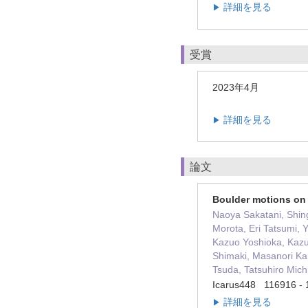
詳細を見る
▶
受賞
2023年4月
詳細を見る
▶
論文
Boulder motions on
Naoya Sakatani, Shin
Morota, Eri Tatsumi,
Kazuo Yoshioka, Kazu
Shimaki, Masanori Ka
Tsuda, Tatsuhiro Michi
Icarus448 116916 
詳細を見る
▶