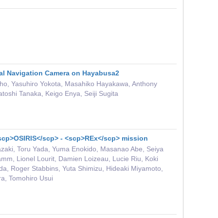
cal Navigation Camera on Hayabusa2
ho, Yasuhiro Yokota, Masahiko Hayakawa, Anthony
oshi Tanaka, Keigo Enya, Seiji Sugita
scp>OSIRIS</scp> ‐ <scp>REx</scp> mission
azaki, Toru Yada, Yuma Enokido, Masanao Abe, Seiya
amm, Lionel Lourit, Damien Loizeau, Lucie Riu, Koki
da, Roger Stabbins, Yuta Shimizu, Hideaki Miyamoto,
a, Tomohiro Usui