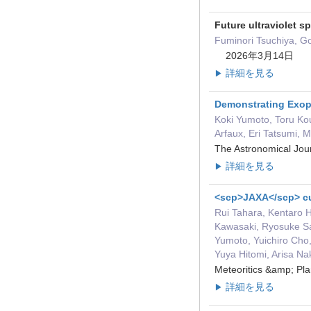
Future ultraviolet 
Fuminori Tsuchiya, G
2026年3月14日
詳細を見る
▶
Demonstrating Exopl
Koki Yumoto, Toru K
Arfaux, Eri Tatsumi,
The Astronomical Jo
詳細を見る
▶
<scp>JAXA</scp> cu
Rui Tahara, Kentaro 
Kawasaki, Ryosuke Sak
Yumoto, Yuichiro Cho,
Yuya Hitomi, Arisa N
Meteoritics &amp; 
詳細を見る
▶