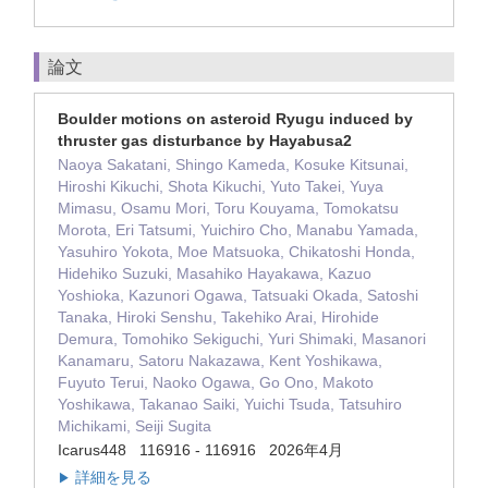
論文
Boulder motions on asteroid Ryugu induced by
thruster gas disturbance by Hayabusa2
Naoya Sakatani, Shingo Kameda, Kosuke Kitsunai,
Hiroshi Kikuchi, Shota Kikuchi, Yuto Takei, Yuya
Mimasu, Osamu Mori, Toru Kouyama, Tomokatsu
Morota, Eri Tatsumi, Yuichiro Cho, Manabu Yamada,
Yasuhiro Yokota, Moe Matsuoka, Chikatoshi Honda,
Hidehiko Suzuki, Masahiko Hayakawa, Kazuo
Yoshioka, Kazunori Ogawa, Tatsuaki Okada, Satoshi
Tanaka, Hiroki Senshu, Takehiko Arai, Hirohide
Demura, Tomohiko Sekiguchi, Yuri Shimaki, Masanori
Kanamaru, Satoru Nakazawa, Kent Yoshikawa,
Fuyuto Terui, Naoko Ogawa, Go Ono, Makoto
Yoshikawa, Takanao Saiki, Yuichi Tsuda, Tatsuhiro
Michikami, Seiji Sugita
Icarus448 116916 - 116916 2026年4月
詳細を見る
▶