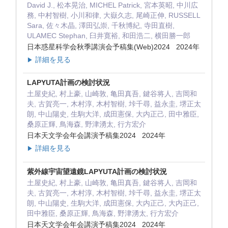
David J., 松本晃治, MICHEL Patrick, 宮本英昭, 中川広
務, 中村智樹, 小川和律, 大嶽久志, 尾崎正伸, RUSSELL
Sara, 佐々木晶, 澤田弘崇, 千秋博紀, 寺田直樹,
ULAMEC Stephan, 臼井寛裕, 和田浩二, 横田勝一郎
日本惑星科学会秋季講演会予稿集(Web)2024 2024年
詳細を見る
▶
LAPYUTA計画の検討状況
土屋史紀, 村上豪, 山崎敦, 亀田真吾, 鍵谷将人, 吉岡和
夫, 古賀亮一, 木村淳, 木村智樹, 垰千尋, 益永圭, 堺正太
朗, 中山陽史, 生駒大洋, 成田憲保, 大内正己, 田中雅臣,
桑原正輝, 鳥海森, 野津湧太, 行方宏介
日本天文学会年会講演予稿集2024 2024年
詳細を見る
▶
紫外線宇宙望遠鏡LAPYUTA計画の検討状況
土屋史紀, 村上豪, 山崎敦, 亀田真吾, 鍵谷将人, 吉岡和
夫, 古賀亮一, 木村淳, 木村智樹, 垰千尋, 益永圭, 堺正太
朗, 中山陽史, 生駒大洋, 成田憲保, 大内正己, 大内正己,
田中雅臣, 桑原正輝, 鳥海森, 野津湧太, 行方宏介
日本天文学会年会講演予稿集2024 2024年