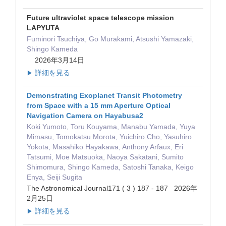
Future ultraviolet space telescope mission
LAPYUTA
Fuminori Tsuchiya, Go Murakami, Atsushi Yamazaki,
Shingo Kameda
2026年3月14日
詳細を見る
▶
Demonstrating Exoplanet Transit Photometry
from Space with a 15 mm Aperture Optical
Navigation Camera on Hayabusa2
Koki Yumoto, Toru Kouyama, Manabu Yamada, Yuya
Mimasu, Tomokatsu Morota, Yuichiro Cho, Yasuhiro
Yokota, Masahiko Hayakawa, Anthony Arfaux, Eri
Tatsumi, Moe Matsuoka, Naoya Sakatani, Sumito
Shimomura, Shingo Kameda, Satoshi Tanaka, Keigo
Enya, Seiji Sugita
The Astronomical Journal171 ( 3 ) 187 - 187 2026年
2月25日
詳細を見る
▶