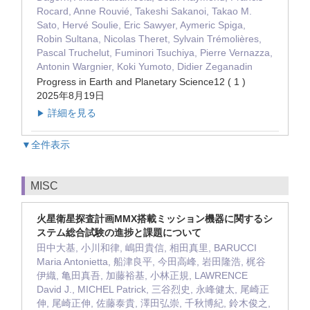
Rocard, Anne Rouvié, Takeshi Sakanoi, Takao M.
Sato, Hervé Soulie, Eric Sawyer, Aymeric Spiga,
Robin Sultana, Nicolas Theret, Sylvain Trémolières,
Pascal Truchelut, Fuminori Tsuchiya, Pierre Vernazza,
Antonin Wargnier, Koki Yumoto, Didier Zeganadin
Progress in Earth and Planetary Science12 ( 1 )
2025年8月19日
詳細を見る
▶
▼全件表示
MISC
火星衛星探査計画MMX搭載ミッション機器に関するシ
ステム総合試験の進捗と課題について
田中大基, 小川和律, 嶋田貴信, 相田真里, BARUCCI
Maria Antonietta, 船津良平, 今田高峰, 岩田隆浩, 梶谷
伊織, 亀田真吾, 加藤裕基, 小林正規, LAWRENCE
David J., MICHEL Patrick, 三谷烈史, 永峰健太, 尾崎正
伸, 尾崎正伸, 佐藤泰貴, 澤田弘崇, 千秋博紀, 鈴木俊之,