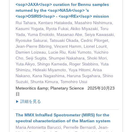
<scp>JAXA</scp> curation for Bennu samples
returned by the <scp>NASA</scp> 's
<scp>OSIRIS</scp> ‐ <scp>REx</scp> mission
Rui Tahara, Kentaro Hatakeda, Masahiro Nishimura,
Kasumi Yogata, Ryota Fukai, Akiko Miyazaki, Toru
Yada, Yuma Enokido, Masanao Abe, Seiya Kawasaki,
Ryosuke Sakurai, Tatsuaki Okada, Cedric Pilorget,
Jean‐Pierre Bibring, Vincent Hamm, Lionel Lourit,
Damien Loizeau, Lucie Riu, Koki Yumoto, Yuichiro
Cho, Seiji Sugita, Shumpei Nakahara, Shoki Mori,
Yuta Aikyo, Shingo Kameda, Roger Stabbins, Yuta
Shimizu, Hideaki Miyamoto, Yuya Hitomi, Arisa
Nakano, Kana Nagashima, Haruna Sugahara, Shino
Suzuki, Shunta Kimura, Tomohiro Usui
Meteoritics &amp; Planetary Science 2025年10月23
日
詳細を見る
▶
The MMX InfraRed Spectrometer (MIRS) for the
spectral characterization of the Martian system
Maria Antonietta Barucci, Pernelle Bernardi, Jean-