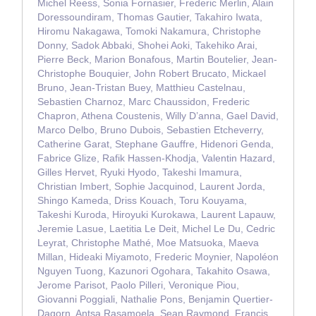
Michel Reess, Sonia Fornasier, Frederic Merlin, Alain
Doressoundiram, Thomas Gautier, Takahiro Iwata,
Hiromu Nakagawa, Tomoki Nakamura, Christophe
Donny, Sadok Abbaki, Shohei Aoki, Takehiko Arai,
Pierre Beck, Marion Bonafous, Martin Boutelier, Jean-
Christophe Bouquier, John Robert Brucato, Mickael
Bruno, Jean-Tristan Buey, Matthieu Castelnau,
Sebastien Charnoz, Marc Chaussidon, Frederic
Chapron, Athena Coustenis, Willy D’anna, Gael David,
Marco Delbo, Bruno Dubois, Sebastien Etcheverry,
Catherine Garat, Stephane Gauffre, Hidenori Genda,
Fabrice Glize, Rafik Hassen-Khodja, Valentin Hazard,
Gilles Hervet, Ryuki Hyodo, Takeshi Imamura,
Christian Imbert, Sophie Jacquinod, Laurent Jorda,
Shingo Kameda, Driss Kouach, Toru Kouyama,
Takeshi Kuroda, Hiroyuki Kurokawa, Laurent Lapauw,
Jeremie Lasue, Laetitia Le Deit, Michel Le Du, Cedric
Leyrat, Christophe Mathé, Moe Matsuoka, Maeva
Millan, Hideaki Miyamoto, Frederic Moynier, Napoléon
Nguyen Tuong, Kazunori Ogohara, Takahito Osawa,
Jerome Parisot, Paolo Pilleri, Veronique Piou,
Giovanni Poggiali, Nathalie Pons, Benjamin Quertier-
Dagorn, Antsa Rasamoela, Sean Raymond, Francis