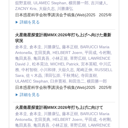
舘野直樹, ULAMEC Stephan, 横田勝一郎, 吉川健人,
ZACNY Kris, 大嶽久志, 川勝康弘
日本惑星科学会秋季講演会予稿集(Web)2025 2025年
詳細を見る
▶
火星衛星探査計画MMX:2026年打ち上げへ向けた最新
状況
倉本圭, 倉本圭, 川勝康弘, 藤本正樹, BARUCCI Maria
Antonella, 玄田英典, HELBERT Joern, 平田成, 今村剛,
亀田真吾, 亀田真吾, 小林正規, 草野広樹, LAWRENCE
David J., 松本晃治, MICHEL Patrick, 宮本英昭, 中川広
務, 中村智樹, 小川和律, 大嶽久志, 尾崎正伸, RUSSELL
Sara, 佐々木晶, 澤田弘崇, 千秋博紀, 寺田直樹,
ULAMEC Stephan, 臼井寛裕, 和田浩二, 横田勝一郎
日本惑星科学会秋季講演会予稿集(Web)2025 2025年
詳細を見る
▶
火星衛星探査計画MMX:2026年打ち上げに向けて
倉本圭, 倉本圭, 川勝康弘, 藤本正樹, BARUCCI Maria
Antonella, 玄田英典, HELBERT Joern, 平田成, 今村剛,
亀田真吾, 亀田真吾, 小林正規, 草野広樹, LAWRENCE