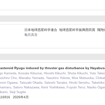
日本地球惑星科学連合 地球惑星科学振興西田賞 飛翔
亀田真吾
 asteroid Ryugu induced by thruster gas disturbance by Hayabus
go Kameda, Kosuke Kitsunai, Hiroshi Kikuchi, Shota Kikuchi, Yuto Ta
 Yuichiro Cho, Manabu Yamada, Yasuhiro Yokota, Moe Matsuoka, Chika
nori Ogawa, Tatsuaki Okada, Satoshi Tanaka, Hiroki Senshu, Takehiko 
namaru, Satoru Nakazawa, Kent Yoshikawa, Fuyuto Terui, Naoko Ogaw
kami, Seiji Sugita
- 116916 2026年4月