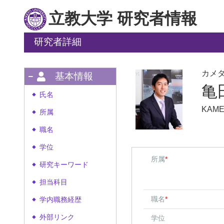
立教大学 研究者情報
研究者詳細
カメ
基本情報
亀
氏名
◆
KAME
所属
◆
職名
◆
学位
◆
所属
*
研究キーワード
◆
担当科目
◆
職名
*
学内職務経歴
◆
外部リンク
学位
◆