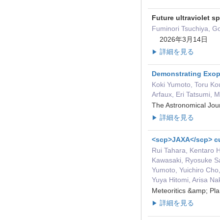
Future ultraviolet 
Fuminori Tsuchiya, G
2026年3月14日
詳細を見る
▶
Demonstrating Exopl
Koki Yumoto, Toru K
Arfaux, Eri Tatsumi,
The Astronomical Jo
詳細を見る
▶
<scp>JAXA</scp> cu
Rui Tahara, Kentaro 
Kawasaki, Ryosuke Sak
Yumoto, Yuichiro Cho,
Yuya Hitomi, Arisa N
Meteoritics &amp; 
詳細を見る
▶