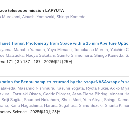
space telescope mission LAPYUTA
o Murakami, Atsushi Yamazaki, Shingo Kameda
anet Transit Photometry from Space with a 15 mm Aperture Opti
ouyama, Manabu Yamada, Yuya Mimasu, Tomokatsu Morota, Yuichiro C
 Moe Matsuoka, Naoya Sakatani, Sumito Shimomura, Shingo Kameda, Sat
urnal171 ( 3 ) 187 - 187 2026年2月25日
ration for Bennu samples returned by the <scp>NASA</scp> 's <
Hatakeda, Masahiro Nishimura, Kasumi Yogata, Ryota Fukai, Akiko Miy
urai, Tatsuaki Okada, Cedric Pilorget, Jean‐Pierre Bibring, Vincent H
 Seiji Sugita, Shumpei Nakahara, Shoki Mori, Yuta Aikyo, Shingo Kame
akano, Kana Nagashima, Haruna Sugahara, Shino Suzuki, Shunta Kimur
Planetary Science 2025年10月23日