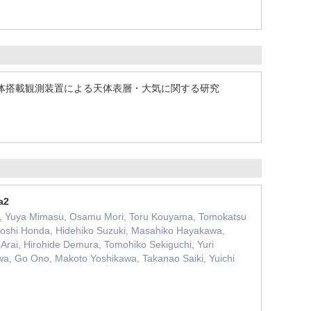
体搭載観測装置による天体表層・大気に関する研究
a2
kei, Yuya Mimasu, Osamu Mori, Toru Kouyama, Tomokatsu
toshi Honda, Hidehiko Suzuki, Masahiko Hayakawa,
Arai, Hirohide Demura, Tomohiko Sekiguchi, Yuri
a, Go Ono, Makoto Yoshikawa, Takanao Saiki, Yuichi