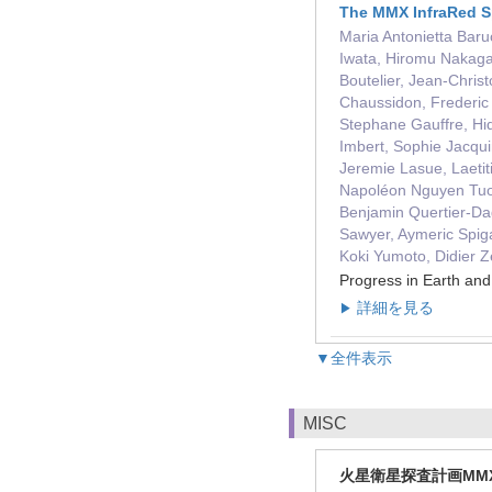
The MMX InfraRed Sp
Maria Antonietta Baru
Iwata, Hiromu Nakaga
Boutelier, Jean-Chris
Chaussidon, Frederic 
Stephane Gauffre, Hid
Imbert, Sophie Jacqu
Jeremie Lasue, Laetit
Napoléon Nguyen Tuong
Benjamin Quertier-Da
Sawyer, Aymeric Spiga
Koki Yumoto, Didier 
Progress in Earth a
詳細を見る
▶
▼全件表示
MISC
火星衛星探査計画MM