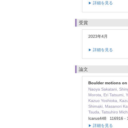
詳細を見る
▶
受賞
2023年4月
詳細を見る
▶
論文
Boulder motions on
Naoya Sakatani, Shin
Morota, Eri Tatsumi,
Kazuo Yoshioka, Kazu
Shimaki, Masanori Ka
Tsuda, Tatsuhiro Michi
Icarus448 116916 
詳細を見る
▶