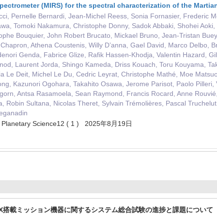
ectrometer (MIRS) for the spectral characterization of the Marti
cci, Pernelle Bernardi, Jean-Michel Reess, Sonia Fornasier, Frederic 
wa, Tomoki Nakamura, Christophe Donny, Sadok Abbaki, Shohei Aoki, T
tophe Bouquier, John Robert Brucato, Mickael Bruno, Jean-Tristan Bue
Chapron, Athena Coustenis, Willy D’anna, Gael David, Marco Delbo, B
enori Genda, Fabrice Glize, Rafik Hassen-Khodja, Valentin Hazard, Gi
inod, Laurent Jorda, Shingo Kameda, Driss Kouach, Toru Kouyama, Ta
ia Le Deit, Michel Le Du, Cedric Leyrat, Christophe Mathé, Moe Matsu
, Kazunori Ogohara, Takahito Osawa, Jerome Parisot, Paolo Pilleri, V
gorn, Antsa Rasamoela, Sean Raymond, Francis Rocard, Anne Rouvié, T
, Robin Sultana, Nicolas Theret, Sylvain Trémolières, Pascal Truchelut
Zeganadin
nd Planetary Science12 ( 1 ) 2025年8月19日
X搭載ミッション機器に関するシステム総合試験の進捗と課題について