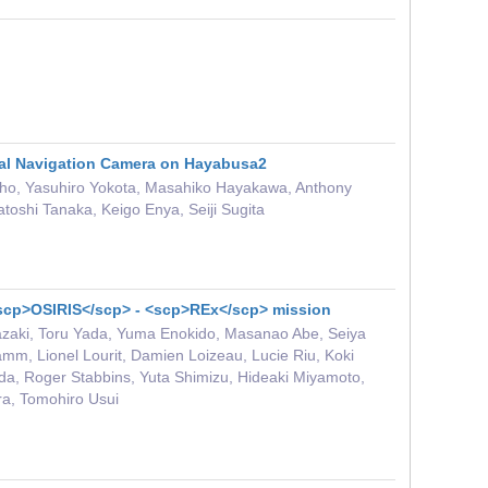
cal Navigation Camera on Hayabusa2
ho, Yasuhiro Yokota, Masahiko Hayakawa, Anthony
oshi Tanaka, Keigo Enya, Seiji Sugita
scp>OSIRIS</scp> ‐ <scp>REx</scp> mission
azaki, Toru Yada, Yuma Enokido, Masanao Abe, Seiya
amm, Lionel Lourit, Damien Loizeau, Lucie Riu, Koki
da, Roger Stabbins, Yuta Shimizu, Hideaki Miyamoto,
a, Tomohiro Usui