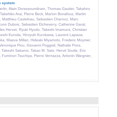
an system
Merlin, Alain Doressoundiram, Thomas Gautier, Takahiro
akehiko Arai, Pierre Beck, Marion Bonafous, Martin
y, Matthieu Castelnau, Sebastien Charnoz, Marc
runo Dubois, Sebastien Etcheverry, Catherine Garat,
lles Hervet, Ryuki Hyodo, Takeshi Imamura, Christian
keshi Kuroda, Hiroyuki Kurokawa, Laurent Lapauw,
oka, Maeva Millan, Hideaki Miyamoto, Frederic Moynier,
eronique Piou, Giovanni Poggiali, Nathalie Pons,
akeshi Sakanoi, Takao M. Sato, Hervé Soulie, Eric
, Fuminori Tsuchiya, Pierre Vernazza, Antonin Wargnier,