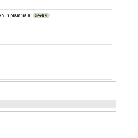
ion in Mammals
招待有り