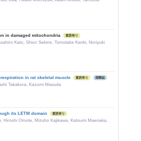
tion in damaged mitochondria
査読有り
ahiro Kato, Shiori Sekine, Tomotake Kanki, Noriyuki
respiration in rat skeletal muscle
査読有り
国際誌
sashi Takakura, Kazumi Masuda
rough its LETM domain
査読有り
o, Hiroshi Omote, Mizuho Kajikawa, Katsumi Maenaka,