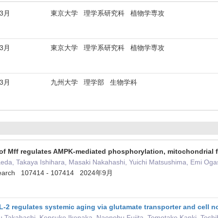
年3月
東京大学 理学系研究科 植物学専攻
年3月
東京大学 理学系研究科 植物学専攻
年3月
九州大学 理学部 生物学科
g of Mff regulates AMPK-mediated phosphorylation, mitochondrial f
eda, Takaya Ishihara, Masaki Nakahashi, Yuichi Matsushima, Emi Oga
esearch 107414 - 107414 2024年9月
2 regulates systemic aging via glutamate transporter and cell 
su Takahashi, Kensuke Ikenaka, Naonobu Fujita, Tomotake Kanki, Toshi