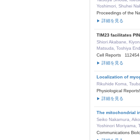
Yoshimori, Shuhei N
Proceedings of the 
詳細を見る
▶
TIM23 facilitates P
Shiori Akabane, Kiyon
Matsuda, Toshiya End
Cell Reports 11245
詳細を見る
▶
Localization of myog
Rikuhide Koma, Tsuba
Physiological Repor
詳細を見る
▶
The mitochondrial i
Seiko Nakamura, Aiko
Yoshinori Moriyama, 
Communications Bio