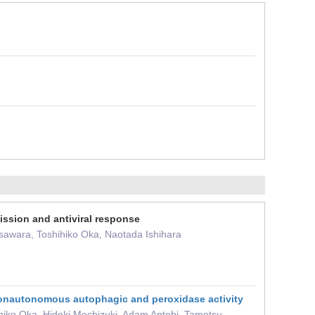
ission and antiviral response
sawara, Toshihiko Oka, Naotada Ishihara
nonautonomous autophagic and peroxidase activity
hiko Oka, Hideki Mochizuki, Adam Antebi, Tamotsu