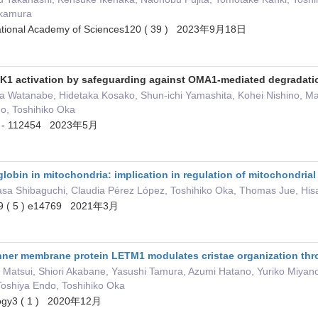
akamura
National Academy of Sciences120 ( 39 ) 2023年9月18日
INK1 activation by safeguarding against OMA1-mediated degrada
a Watanabe, Hidetaka Kosako, Shun-ichi Yamashita, Kohei Nishino, Mas
o, Toshihiko Oka
4 - 112454 2023年5月
lobin in mitochondria: implication in regulation of mitochondrial 
sa Shibaguchi, Claudia Pérez López, Toshihiko Oka, Thomas Jue, Hi
ts9 ( 5 ) e14769 2021年3月
nner membrane protein LETM1 modulates cristae organization th
 Matsui, Shiori Akabane, Yasushi Tamura, Azumi Hatano, Yuriko Miyan
Toshiya Endo, Toshihiko Oka
logy3 ( 1 ) 2020年12月