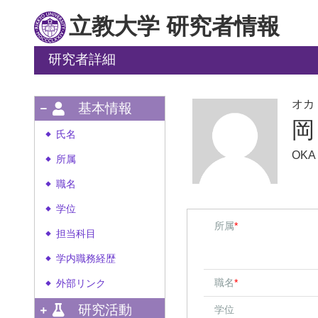
立教大学 研究者情報
研究者詳細
オカ
基本情報
岡
氏名
◆
OKA 
所属
◆
職名
◆
学位
◆
所属
*
担当科目
◆
学内職務経歴
◆
職名
*
外部リンク
◆
研究活動
学位