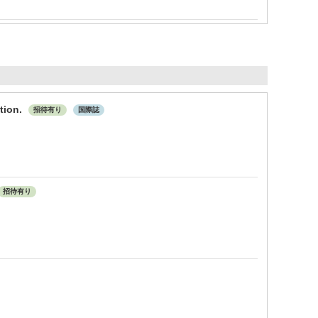
tion.
招待有り
国際誌
招待有り