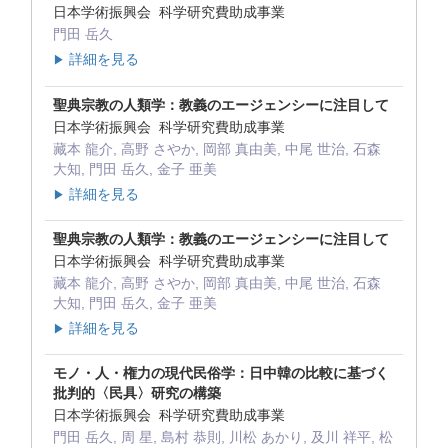
日本学術振興会 科学研究費助成事業
門田 岳久
詳細を見る
▶
聖典宗教の人類学：教義のエージェンシーに注目して
日本学術振興会 科学研究費助成事業
藏本 龍介, 高野 さやか, 岡部 真由美, 中尾 世治, 石森
大知, 門田 岳久, 金子 亜美
詳細を見る
▶
聖典宗教の人類学：教義のエージェンシーに注目して
日本学術振興会 科学研究費助成事業
藏本 龍介, 高野 さやか, 岡部 真由美, 中尾 世治, 石森
大知, 門田 岳久, 金子 亜美
詳細を見る
▶
モノ・人・権力の現代民俗学：日中韓の比較に基づく
批判的〈民具〉研究の構築
日本学術振興会 科学研究費助成事業
門田 岳久, 周 星, 島村 恭則, 川松 あかり, 及川 祥平, 松