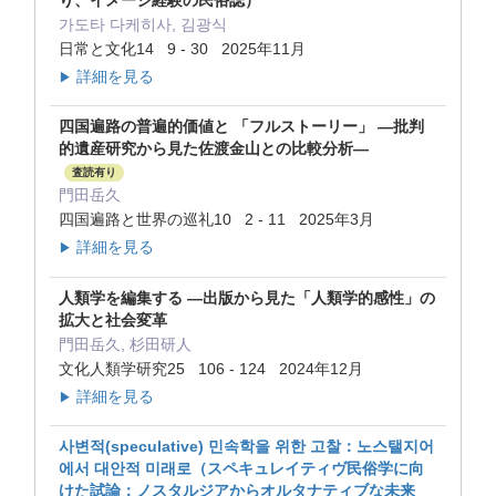
り、イメージ経験の民俗誌）
가도타 다케히사, 김광식
日常と文化14 9 - 30 2025年11月
詳細を見る
▶
四国遍路の普遍的価値と 「フルストーリー」 ―批判
的遺産研究から見た佐渡金山との比較分析―
査読有り
門田岳久
四国遍路と世界の巡礼10 2 - 11 2025年3月
詳細を見る
▶
人類学を編集する ―出版から見た「人類学的感性」の
拡大と社会変革
門田岳久, 杉田研人
文化人類学研究25 106 - 124 2024年12月
詳細を見る
▶
사변적(speculative) 민속학을 위한 고찰：노스탤지어
에서 대안적 미래로（スペキュレイティヴ民俗学に向
けた試論：ノスタルジアからオルタナティブな未来