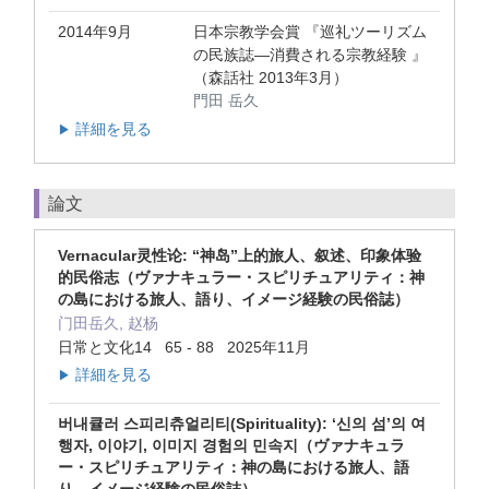
2014年9月
日本宗教学会賞 『巡礼ツーリズム
の民族誌―消費される宗教経験 』
（森話社 2013年3月）
門田 岳久
詳細を見る
▶
論文
Vernacular灵性论: “神岛”上的旅人、叙述、印象体验
的民俗志（ヴァナキュラー・スピリチュアリティ：神
の島における旅人、語り、イメージ経験の民俗誌）
门田岳久, 赵杨
日常と文化14 65 - 88 2025年11月
詳細を見る
▶
버내큘러 스피리츄얼리티(Spirituality): ‘신의 섬’의 여
행자, 이야기, 이미지 경험의 민속지（ヴァナキュラ
ー・スピリチュアリティ：神の島における旅人、語