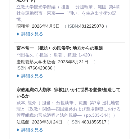
域ガイド)
立教大学観光学部編（ 担当： 分担執筆 , 範囲: 第4章
社会運動都市・東京――「問い」を生み出す街の記
憶）
昭和堂 2026年4月3日
（ ISBN:
4812225078
）
詳細を見る
▶
宮本常一 〈抵抗〉の民俗学: 地方からの叛逆
門田岳久（ 担当： 単著 , 範囲: 1-420）
慶應義塾大学出版会 2023年8月31日
（
ISBN:
4766429036
）
詳細を見る
▶
宗教組織の人類学: 宗教はいかに世界を想像/創造して
いるか
藏本, 龍介（ 担当： 分担執筆 , 範囲: 第7章 巡礼地管
理と〈政教〉関係―四国遍路および斎場御嶽における
管理組織の形成過程と法的規範―（pp.303-344））
法蔵館 2023年3月24日
（ ISBN:
4831856517
）
詳細を見る
▶