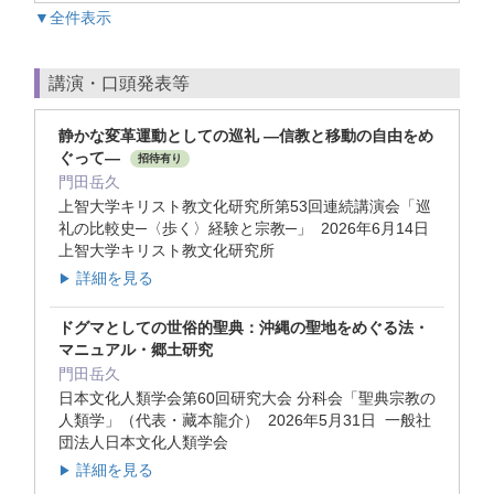
▼全件表示
講演・口頭発表等
静かな変革運動としての巡礼 ―信教と移動の自由をめ
ぐって―
招待有り
門田岳久
上智大学キリスト教文化研究所第53回連続講演会「巡
礼の比較史─〈歩く〉経験と宗教─」 2026年6月14日
上智大学キリスト教文化研究所
詳細を見る
▶
ドグマとしての世俗的聖典：沖縄の聖地をめぐる法・
マニュアル・郷土研究
門田岳久
日本文化人類学会第60回研究大会 分科会「聖典宗教の
⼈類学」（代表・藏本龍介） 2026年5月31日 一般社
団法人日本文化人類学会
詳細を見る
▶