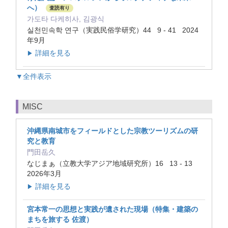
へ）
査読有り
가도타 다케히사, 김광식
실천민속학 연구（実践民俗学研究）44 9 - 41 2024
年9月
詳細を見る
▶
▼全件表示
MISC
沖縄県南城市をフィールドとした宗教ツーリズムの研
究と教育
門田岳久
なじまぁ（立教大学アジア地域研究所）16 13 - 13
2026年3月
詳細を見る
▶
宮本常一の思想と実践が遺された現場（特集・建築の
まちを旅する 佐渡）