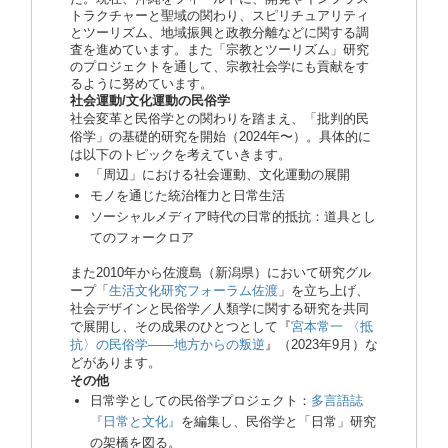
トラクチャーと聖域の関わり、スピリチュアリティ
とツーリズム、地域振興と政教分離などに関する調
査を進めています。また「宗教とツーリズム」研究
のプロジェクトを通して、宗教社会学にも貢献をす
るように努めています。
社会運動/文化運動の民俗学
社会変革と民俗学との関わりを踏まえ、「批判的民
俗学」の基礎的研究を開始（2024年〜）。具体的に
は以下のトピックを考えていきます。
「周辺」における社会運動、文化運動の展開
モノを通じた統治権力と日常生活
ソーシャルメディア時代の日常的抵抗：道具とし
てのフォークロア
また2010年から佐渡島（新潟県）において研究グル
ープ「
生活文化研究フォーラム佐渡
」を立ち上げ、
社会デザインと民俗学／人類学に関する研究を共同
で展開し、その成果のひとつとして『
宮本常一 〈抵
抗〉の民俗学——地方からの叛逆
』（2023年9月）な
どがあります。
その他
日常学としての民俗学プロジェクト：
多言語誌
『日常と文化』
を編集し、民俗学と「日常」研究
の架橋を図る。