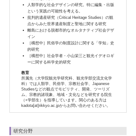
人類学的な社会デザインの研究。特に編集・出版
という実践の可能性を考える。
批判的遺産研究（Critical Heritage Studies）の観
点からみた世界遺産制度と聖地に関する研究
離島における脱都市的なオルタナティブ社会デザ
イン
［構想中］民俗学の制度設計に関する「学知」史
的研究
［構想中］社会学者・小山栄三と観光イデオロギ
ーに関する科学史的研究
教育
所属先（大学院観光学研究科、観光学部交流文化学
科）では人類学、民俗学、宗教社会学、Japanese
Studiesなどの観点でモビリティ、開発、ツーリズ
ム、宗教的諸現象、地域・文化などを研究する院生
（+学部生）を指導しています。関心のある方は
kadota[at]rikkyo.ac.jpからお問い合わせください。
研究分野