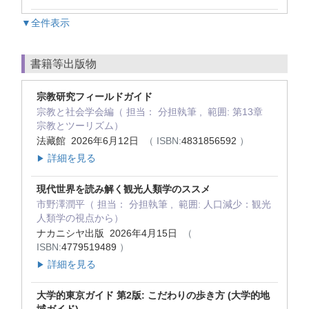
▼全件表示
書籍等出版物
宗教研究フィールドガイド
宗教と社会学会編（ 担当： 分担執筆 , 範囲: 第13章
宗教とツーリズム）
法藏館 2026年6月12日
（ ISBN:
4831856592
）
詳細を見る
▶
現代世界を読み解く観光人類学のススメ
市野澤潤平（ 担当： 分担執筆 , 範囲: 人口減少：観光
人類学の視点から）
ナカニシヤ出版 2026年4月15日
（
ISBN:
4779519489
）
詳細を見る
▶
大学的東京ガイド 第2版: こだわりの歩き方 (大学的地