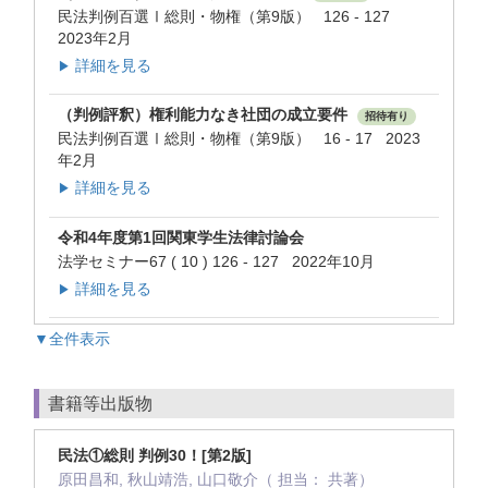
民法判例百選Ⅰ総則・物権（第9版） 126 - 127
2023年2月
詳細を見る
▶
（判例評釈）権利能力なき社団の成立要件
招待有り
民法判例百選Ⅰ総則・物権（第9版） 16 - 17 2023
年2月
詳細を見る
▶
令和4年度第1回関東学生法律討論会
法学セミナー67 ( 10 ) 126 - 127 2022年10月
詳細を見る
▶
▼全件表示
書籍等出版物
民法①総則 判例30！[第2版]
原田昌和, 秋山靖浩, 山口敬介（ 担当： 共著）