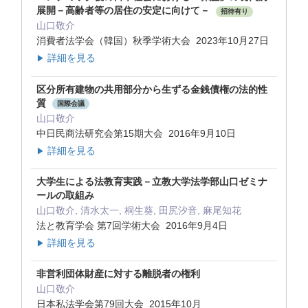
展開－高齢者等の居住の安定に向けて－
招待有り
山口敬介
消費者法学会（韓国）秋季学術大会 2023年10月27日
詳細を見る
▶
区分所有建物の共用部分から生ずる金銭債権の法的性
質
国際会議
山口敬介
中日民商法研究会第15期大会 2016年9月10日
詳細を見る
▶
大学生による法教育実践－立教大学法学部山口ゼミナ
ールの取組み
山口敬介, 清水太一, 桐生葵, 田尻汐音, 麻尾知花
法と教育学会 第7回学術大会 2016年9月4日
詳細を見る
▶
非営利団体財産に対する離脱者の権利
山口敬介
日本私法学会第79回大会 2015年10月