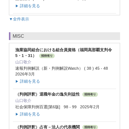
詳細を見る
▶
▼全件表示
MISC
漁業協同組合における組合員資格（福岡高那覇支判令
5・1・31）
招待有り
山口敬介
速報判例解説（新・判例解説Watch） ( 38 ) 45 - 48
2026年3月
詳細を見る
▶
（判例評釈）退職年金の逸失利益性
招待有り
山口敬介
社会保障判例百選[第6版] 98 - 99 2025年2月
詳細を見る
▶
（判例評釈）占有－法人の代表機関
招待有り