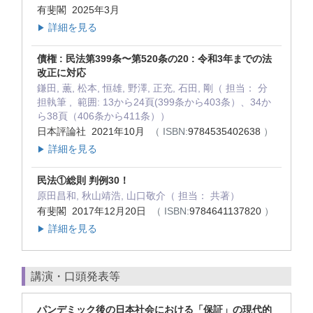
有斐閣 2025年3月
詳細を見る
▶
債権 : 民法第399条〜第520条の20 : 令和3年までの法
改正に対応
鎌田, 薫, 松本, 恒雄, 野澤, 正充, 石田, 剛（ 担当： 分
担執筆 , 範囲: 13から24頁(399条から403条）、34か
ら38頁（406条から411条））
日本評論社 2021年10月
（ ISBN:
9784535402638
）
詳細を見る
▶
民法①総則 判例30！
原田昌和, 秋山靖浩, 山口敬介（ 担当： 共著）
有斐閣 2017年12月20日
（ ISBN:
9784641137820
）
詳細を見る
▶
講演・口頭発表等
パンデミック後の日本社会における「保証」の現代的