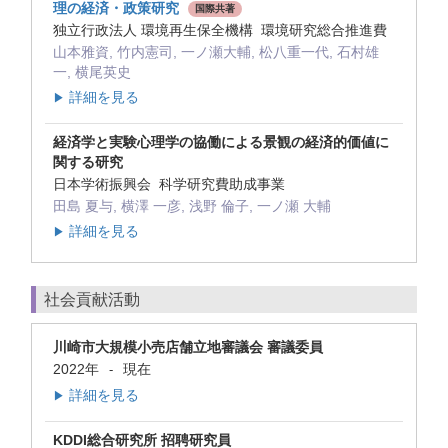
理の経済・政策研究
国際共著
独立行政法人 環境再生保全機構 環境研究総合推進費
山本雅資, 竹内憲司, 一ノ瀬大輔, 松八重一代, 石村雄
一, 横尾英史
詳細を見る
▶
経済学と実験心理学の協働による景観の経済的価値に
関する研究
日本学術振興会 科学研究費助成事業
田島 夏与, 横澤 一彦, 浅野 倫子, 一ノ瀬 大輔
詳細を見る
▶
社会貢献活動
川崎市大規模小売店舗立地審議会 審議委員
2022年
現在
-
詳細を見る
▶
KDDI総合研究所 招聘研究員