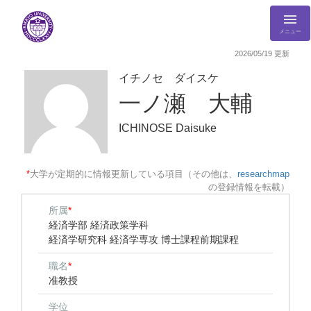
メニュー
2026/05/19 更新
イチノセ ダイスケ
一ノ瀬 大輔
ICHINOSE Daisuke
*
大学が定期的に情報更新している項目（その他は、
researchmap
の登録情報を転載）
所属
*
経済学部 経済政策学科
経済学研究科 経済学専攻 博士課程前期課程
職名
*
准教授
学位