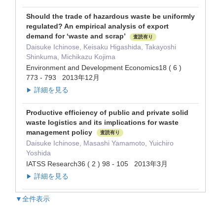
Should the trade of hazardous waste be uniformly
regulated? An empirical analysis of export
demand for ‘waste and scrap’
査読有り
Daisuke Ichinose, Keisaku Higashida, Takayoshi
Shinkuma, Michikazu Kojima
Environment and Development Economics18 ( 6 )
773 - 793 2013年12月
詳細を見る
▶
Productive efficiency of public and private solid
waste logistics and its implications for waste
management policy
査読有り
Daisuke Ichinose, Masashi Yamamoto, Yuichiro
Yoshida
IATSS Research36 ( 2 ) 98 - 105 2013年3月
詳細を見る
▶
▼全件表示