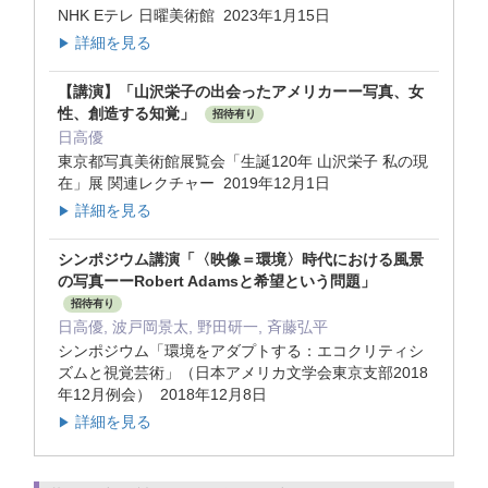
NHK Eテレ 日曜美術館 2023年1月15日
詳細を見る
▶
【講演】「山沢栄子の出会ったアメリカーー写真、女
性、創造する知覚」
招待有り
日高優
東京都写真美術館展覧会「生誕120年 山沢栄子 私の現
在」展 関連レクチャー 2019年12月1日
詳細を見る
▶
シンポジウム講演「〈映像＝環境〉時代における風景
の写真ーーRobert Adamsと希望という問題」
招待有り
日高優, 波戸岡景太, 野田研一, 斉藤弘平
シンポジウム「環境をアダプトする：エコクリティシ
ズムと視覚芸術」（日本アメリカ文学会東京支部2018
年12月例会） 2018年12月8日
詳細を見る
▶