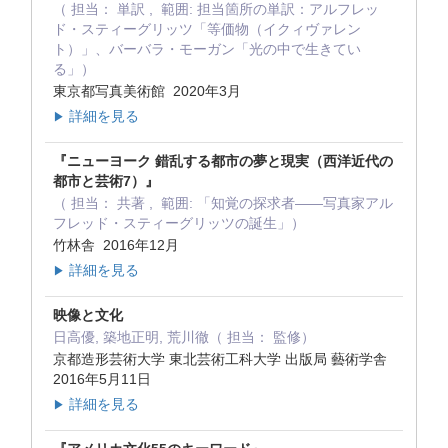
（ 担当： 単訳 , 範囲: 担当箇所の単訳：アルフレッ
ド・スティーグリッツ「等価物（イクィヴァレン
ト）」、バーバラ・モーガン「光の中で生きてい
る」）
東京都写真美術館 2020年3月
詳細を見る
▶
『ニューヨーク 錯乱する都市の夢と現実（西洋近代の
都市と芸術7）』
（ 担当： 共著 , 範囲: 「知覚の探求者――写真家アル
フレッド・スティーグリッツの誕生」）
竹林舎 2016年12月
詳細を見る
▶
映像と文化
日高優, 築地正明, 荒川徹（ 担当： 監修）
京都造形芸術大学 東北芸術工科大学 出版局 藝術学舎
2016年5月11日
詳細を見る
▶