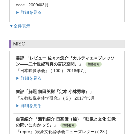
ecce 2009年3月
詳細を見る
▶
▼全件表示
MISC
書評 「レビュー 佐々木悠介『カルティエ＝ブレッソ
ン――二十世紀写真の言説空間』」
招待有り
『日本映像学会』 ( 100 ) 2018年7月
詳細を見る
▶
書評「解題 前田英樹『定本 小林秀雄』」
『立教映像身体学研究』 ( 5 ) 2017年3月
詳細を見る
▶
自著紹介 「新刊紹介 日高優（編）『映像と文化 知覚
の問いに向かって』」
招待有り
『repre』(表象文化論学会ニューズレター) ( 28 )