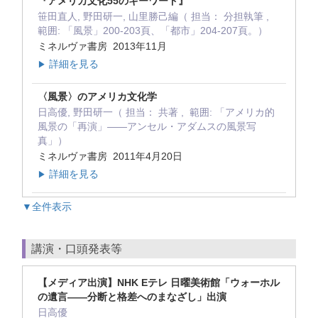
『アメリカ文化55のキーワード』
笹田直人, 野田研一, 山里勝己編（ 担当： 分担執筆 ,
範囲: 「風景」200-203頁、「都市」204-207頁。）
ミネルヴァ書房 2013年11月
詳細を見る
▶
〈風景〉のアメリカ文化学
日高優, 野田研一（ 担当： 共著 , 範囲: 「アメリカ的
風景の「再演」――アンセル・アダムスの風景写
真」）
ミネルヴァ書房 2011年4月20日
詳細を見る
▶
▼全件表示
講演・口頭発表等
【メディア出演】NHK Eテレ 日曜美術館「ウォーホル
の遺言――分断と格差へのまなざし」出演
日高優