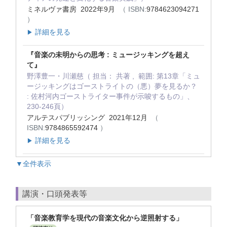
ミネルヴァ書房 2022年9月
（ ISBN:
9784623094271
）
詳細を見る
▶
『音楽の未明からの思考 : ミュージッキングを超え
て』
野澤豊一・川瀬慈（ 担当： 共著 , 範囲: 第13章「ミュ
ージッキングはゴーストライトの（悪）夢を見るか？
: 佐村河内ゴーストライター事件が示唆するもの」、
230-246頁）
アルテスパブリッシング 2021年12月
（
ISBN:
9784865592474
）
詳細を見る
▶
▼全件表示
講演・口頭発表等
「音楽教育学を現代の音楽文化から逆照射する」