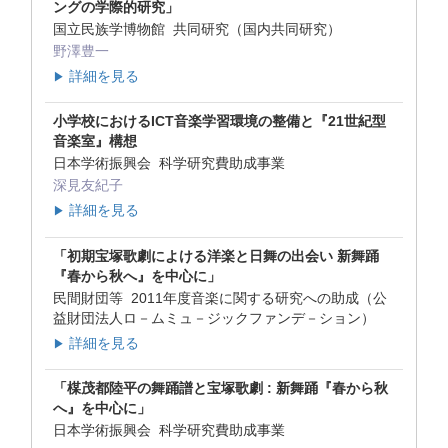
ングの学際的研究」
国立民族学博物館 共同研究（国内共同研究）
野澤豊一
詳細を見る
▶
小学校におけるICT音楽学習環境の整備と『21世紀型
音楽室』構想
日本学術振興会 科学研究費助成事業
深見友紀子
詳細を見る
▶
「初期宝塚歌劇によける洋楽と日舞の出会い 新舞踊
『春から秋へ』を中心に」
民間財団等 2011年度音楽に関する研究への助成（公
益財団法人ロ－ムミュ－ジックファンデ－ション）
詳細を見る
▶
「楳茂都陸平の舞踊譜と宝塚歌劇 : 新舞踊『春から秋
へ』を中心に」
日本学術振興会 科学研究費助成事業