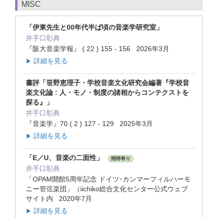
MISC
「伊東先生と00年代半ば頃の音楽学研究室」
井手口彰典
『阪大音楽学報』 ( 22 ) 155 - 156 2026年3月
詳細を見る
▶
書評「笹野恵理子・学校音楽文化研究会編著『学校音
楽文化論 : 人・モノ・制度の諸相からコンテクストを
探る』」
井手口彰典
『音楽学』70 ( 2 ) 127 - 129 2025年3月
詳細を見る
▶
「E／U、音楽の二面性」
招待有り
井手口彰典
「OPAM開館5周年記念 ドイツ･カンマーフィルハーモ
ニー管弦楽団」（iichiko総合文化センター公式ウェブ
サイト内 2020年7月
詳細を見る
▶