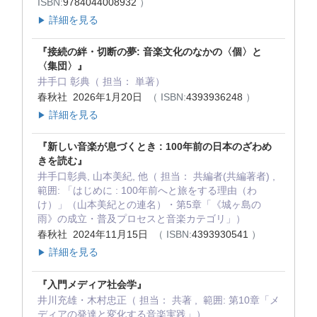
ISBN:
9784044008932
）
詳細を見る
▶
『接続の絆・切断の夢: 音楽文化のなかの〈個〉と
〈集団〉』
井手口 彰典（ 担当： 単著）
春秋社 2026年1月20日
（ ISBN:
4393936248
）
詳細を見る
▶
『新しい音楽が息づくとき : 100年前の日本のざわめ
きを読む』
井手口彰典, 山本美紀, 他（ 担当： 共編者(共編著者) ,
範囲: 「はじめに : 100年前へと旅をする理由（わ
け）」（山本美紀との連名）・第5章「《城ヶ島の
雨》の成立・普及プロセスと音楽カテゴリ」）
春秋社 2024年11月15日
（ ISBN:
4393930541
）
詳細を見る
▶
『入門メディア社会学』
井川充雄・木村忠正（ 担当： 共著 , 範囲: 第10章「メ
ディアの発達と変化する音楽実践」）