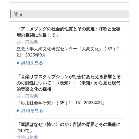
論文
「アニメソングの社会的性質とその変遷 : 呼称と受容
層の相関に注目して」
井手口彰典
立教大学大衆文化研究センター『大衆文化』 ( 33 ) 2 -
21 2025年9月
詳細を見る
▶
「音楽サブスクリプションが社会にあたえる影響とそ
の可能性について : 〈既知〉・〈未知〉から見た現代
的音楽文化の様相」
井手口彰典
『応用社会学研究』 ( 65 ) 1 - 15 2023年3月
詳細を見る
▶
「童謡はなぜ〈怖い〉のか : 言説の背景とその機能に
ついて」
井手口彰典