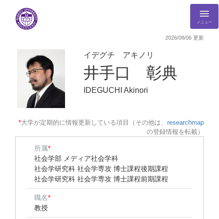
メニュー
2026/08/06 更新
イデグチ アキノリ
井手口 彰典
IDEGUCHI Akinori
*
大学が定期的に情報更新している項目（その他は、
researchmap
の登録情報を転載）
所属
*
社会学部 メディア社会学科
社会学研究科 社会学専攻 博士課程後期課程
社会学研究科 社会学専攻 博士課程前期課程
職名
*
教授