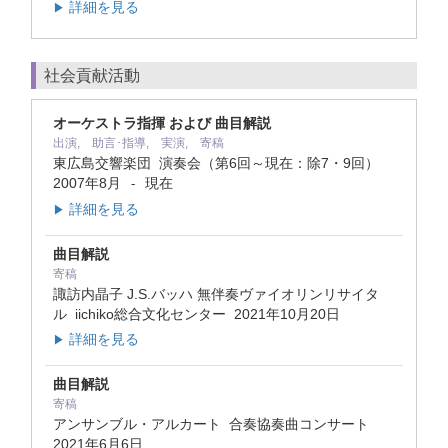
詳細を見る
▶
社会貢献活動
オーケストラ指揮 および 曲目解説
出演, 助言･指導, 実演, 寄稿
東広島交響楽団 演奏会（第6回～現在：除7・9回）
2007年8月
現在
-
詳細を見る
▶
曲目解説
寄稿
諏訪内晶子 J.S.バッハ 無伴奏ヴァイオリンリサイタ
ル iichiko総合文化センター
2021年10月20日
詳細を見る
▶
曲目解説
寄稿
アンサンブル・アルカート 合奏協奏曲コンサート
2021年6月6日