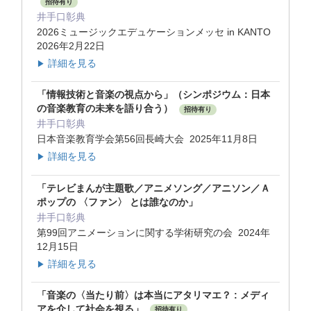
招待有り
井手口彰典
2026ミュージックエデュケーションメッセ in KANTO
2026年2月22日
詳細を見る
▶
「情報技術と音楽の視点から」（シンポジウム：日本
の音楽教育の未来を語り合う）
招待有り
井手口彰典
日本音楽教育学会第56回長崎大会 2025年11月8日
詳細を見る
▶
「テレビまんが主題歌／アニメソング／アニソン／Ａ
ポップの 〈ファン〉 とは誰なのか」
井手口彰典
第99回アニメーションに関する学術研究の会 2024年
12月15日
詳細を見る
▶
「音楽の〈当たり前〉は本当にアタリマエ？ : メディ
アを介して社会を視る」
招待有り