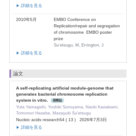
詳細を見る
▶
2010年5月
EMBO Conference on
Replication/repair and segregation
of chromosome EMBO poster
prize
Su’etsugu, M, Errington, J
詳細を見る
▶
論文
A self-replicating artificial module-genome that
generates bacterial chromosome replication
system in vitro.
国際誌
Yuta Yamagishi, Yoshiki Sonoyama, Naoki Kawakami,
Tomonori Hasebe, Masayuki Su'etsugu
Nucleic acids research54 ( 13 ) 2026年7月3日
詳細を見る
▶