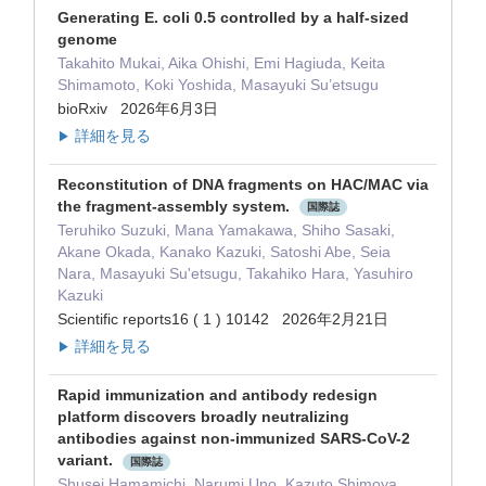
Generating E. coli 0.5 controlled by a half-sized
genome
Takahito Mukai, Aika Ohishi, Emi Hagiuda, Keita
Shimamoto, Koki Yoshida, Masayuki Su’etsugu
bioRxiv 2026年6月3日
詳細を見る
▶
Reconstitution of DNA fragments on HAC/MAC via
the fragment-assembly system.
国際誌
Teruhiko Suzuki, Mana Yamakawa, Shiho Sasaki,
Akane Okada, Kanako Kazuki, Satoshi Abe, Seia
Nara, Masayuki Su'etsugu, Takahiko Hara, Yasuhiro
Kazuki
Scientific reports16 ( 1 ) 10142 2026年2月21日
詳細を見る
▶
Rapid immunization and antibody redesign
platform discovers broadly neutralizing
antibodies against non-immunized SARS-CoV-2
variant.
国際誌
Shusei Hamamichi, Narumi Uno, Kazuto Shimoya,