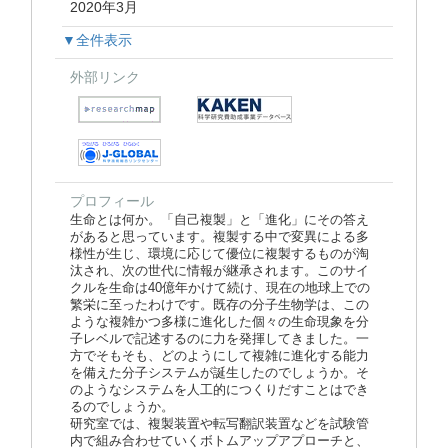
2020年3月
▼全件表示
外部リンク
プロフィール
生命とは何か。「自己複製」と「進化」にその答え
があると思っています。複製する中で変異による多
様性が生じ、環境に応じて優位に複製するものが淘
汰され、次の世代に情報が継承されます。このサイ
クルを生命は40億年かけて続け、現在の地球上での
繁栄に至ったわけです。既存の分子生物学は、この
ような複雑かつ多様に進化した個々の生命現象を分
子レベルで記述するのに力を発揮してきました。一
方でそもそも、どのようにして複雑に進化する能力
を備えた分子システムが誕生したのでしょうか。そ
のようなシステムを人工的につくりだすことはでき
るのでしょうか。
研究室では、複製装置や転写翻訳装置などを試験管
内で組み合わせていくボトムアップアプローチと、