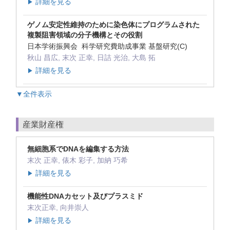
詳細を見る
▶
ゲノム安定性維持のために染色体にプログラムされた
複製阻害領域の分子機構とその役割
日本学術振興会 科学研究費助成事業 基盤研究(C)
秋山 昌広, 末次 正幸, 日詰 光治, 大島 拓
詳細を見る
▶
▼全件表示
産業財産権
無細胞系でDNAを編集する方法
末次 正幸, 俵木 彩子, 加納 巧希
詳細を見る
▶
機能性DNAカセット及びプラスミド
末次正幸, 向井崇人
詳細を見る
▶