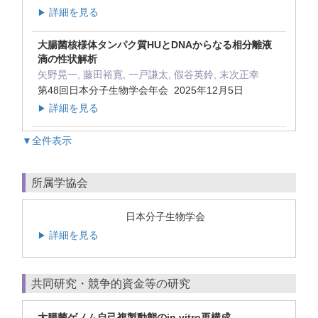
詳細を見る
▶
大腸菌核様体タンパク質HUとDNAからなる相分離液
滴の性状解析
矢野晃一, 藤田裕寛, 一戸謙太, 假谷英鈴, 末次正幸
第48回日本分子生物学会年会 2025年12月5日
詳細を見る
▶
▼全件表示
所属学協会
日本分子生物学会
詳細を見る
▶
共同研究・競争的資金等の研究
大腸菌ゲノム自己複製動態のin vitro再構成