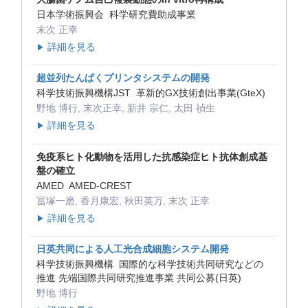
日本学術振興会 科学研究費助成事業
末次 正幸
詳細を見る
▶
超並列たんぱくプリンタシステムの開発
科学技術振興機構JST 革新的GX技術創出事業(GteX)
野地 博行, 末次正幸, 新井 宗仁, 太田 禎生
詳細を見る
▶
免疫系ヒト化動物を活用した抗感染症ヒト抗体創成基
盤の確立
AMED AMED-CREST
冨塚一磨, 香月康宏, 秋田英万, 末次 正幸
詳細を見る
▶
日英共同による人工光合成細胞システム開発
科学技術振興機構 国際的な科学技術共同研究などの
推進 先端国際共同研究推進事業 共同公募(日英)
野地 博行