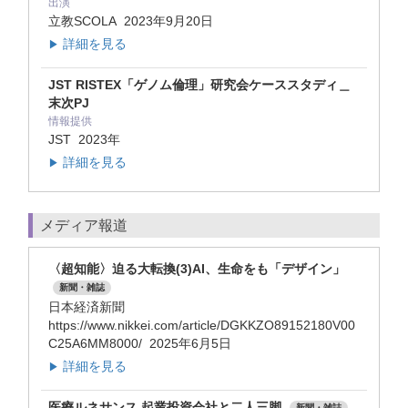
出演
立教SCOLA
2023年9月20日
詳細を見る
▶
JST RISTEX「ゲノム倫理」研究会ケーススタディ＿
末次PJ
情報提供
JST
2023年
詳細を見る
▶
メディア報道
〈超知能〉迫る大転換(3)AI、生命をも「デザイン」
新聞・雑誌
日本経済新聞
https://www.nikkei.com/article/DGKKZO89152180V00
C25A6MM8000/ 2025年6月5日
詳細を見る
▶
医療ルネサンス 起業投資会社と二人三脚
新聞・雑誌