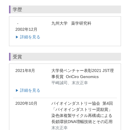
学歴
九州大学 薬学研究科
-
2002年12月
詳細を見る
▶
受賞
2021年8月
大学発ベンチャー表彰2021 JST理
事長賞 OriCiro Genomics
平崎誠司、末次正幸
詳細を見る
▶
2020年10月
バイオインダストリー協会 第4回
「バイオインダストリー奨励賞」
染色体複製サイクル再構成による
長鎖環状DNA増幅技術とその応用
末次正幸