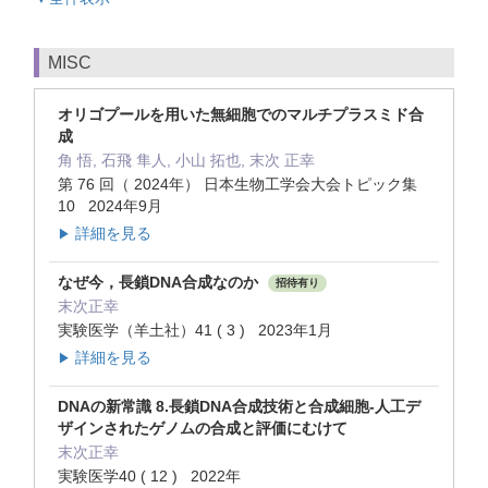
MISC
オリゴプールを用いた無細胞でのマルチプラスミド合
成
角 悟, 石飛 隼人, 小山 拓也, 末次 正幸
第 76 回（ 2024年） 日本生物工学会大会トピック集
10 2024年9月
詳細を見る
▶
なぜ今，長鎖DNA合成なのか
招待有り
末次正幸
実験医学（羊土社）41 ( 3 ) 2023年1月
詳細を見る
▶
DNAの新常識 8.長鎖DNA合成技術と合成細胞-人工デ
ザインされたゲノムの合成と評価にむけて
末次正幸
実験医学40 ( 12 ) 2022年