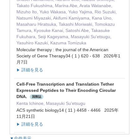
Takato Fukushima, Marina Abe, Arata Watanabe,
Mizuho Ito, Yuko Wakasa, Yuko Yajima, Rio Suzuki,
Natsumi Miyazaki, Akifumi Kamiyama, Kana Uno,
Masaharu Hiratsuka, Takashi Moriwaki, Tomokazu
Tamura, Kyosuke Kanai, Satoshi Abe, Takasuke
Fukuhara, Seiji Kageyama, Masayuki Su'etsugu,
Yasuhiro Kazuki, Kazuma Tomizuka
Molecular therapy : the journal of the American
Society of Gene Therapy34 ( 1 ) 620 - 638 2026年1
月7日
詳細を見る
▶
Cell-Free Transcription and Translation Tether
Expressed Peptides to Their Encoding Circular
DNA.
国際誌
Kenta Ichinoe, Masayuki Su'etsugu
ACS synthetic biology14 ( 11 ) 4458 - 4466 2025年
11月21日
詳細を見る
▶
▼全件表示