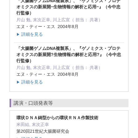
「大腸菌ゲノムDNA複製系」、『ゲノミクス・プロテ
オミクスの新展開−生物情報の解析と応用−』（今中忠
行監修）
片山 勉, 末次正幸, 川上広宣（ 担当： 共著）
エヌ・ティー・エス 2004年8月
詳細を見る
▶
「大腸菌ゲノムDNA複製系」、『ゲノミクス・プロテ
オミクスの新展開?生物情報の解析と応用?』（今中忠
行監修）
片山 勉, 末次正幸, 川上広宣（ 担当： 共著）
エヌ・ティー・エス 2004年8月
詳細を見る
▶
講演・口頭発表等
環状ＤＮＡ鋳型からの環状ＲＮＡ作製技術
米田結, 末次正幸
第20回21世紀大腸菌研究会