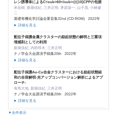
レン誘導体によるC<sub>60</sub>@[10]CPPの包接
米谷樹, 新堀佳紀, 三井正明, 茅原栄一, 山子茂, 小林健
二
基礎有機化学討論会要旨集32nd (CD-ROM) 2022年
詳細を見る
▶
配位子保護金属クラスターの励起状態の解明と三重項
増感剤としての利用
新堀佳紀, 内田惇木, 三井正明
ナノ学会大会講演予稿集20th 2022年
詳細を見る
▶
配位子保護Au-Cu合金クラスターにおける励起状態経
和の全容解明-光アップコンバージョン解析によるアプ
ローチ-
有馬大地, 新堀佳紀, 三井正明
ナノ学会大会講演予稿集20th 2022年
詳細を見る
▶
▼全件表示