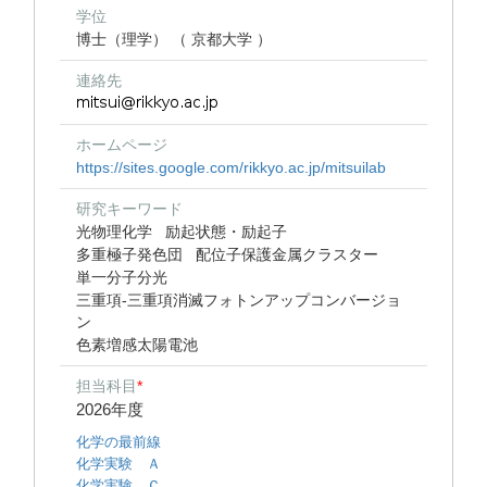
学位
博士（理学） （ 京都大学 ）
連絡先
ホームページ
https://sites.google.com/rikkyo.ac.jp/mitsuilab
研究キーワード
光物理化学
励起状態・励起子
多重極子発色団
配位子保護金属クラスター
単一分子分光
三重項-三重項消滅フォトンアップコンバージョ
ン
色素増感太陽電池
担当科目
*
2026年度
化学の最前線
化学実験 Ａ
化学実験 Ｃ