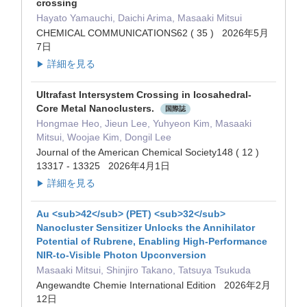
crossing
Hayato Yamauchi, Daichi Arima, Masaaki Mitsui
CHEMICAL COMMUNICATIONS62 ( 35 ) 2026年5月
7日
詳細を見る
▶
Ultrafast Intersystem Crossing in Icosahedral-
Core Metal Nanoclusters.
国際誌
Hongmae Heo, Jieun Lee, Yuhyeon Kim, Masaaki
Mitsui, Woojae Kim, Dongil Lee
Journal of the American Chemical Society148 ( 12 )
13317 - 13325 2026年4月1日
詳細を見る
▶
Au <sub>42</sub> (PET) <sub>32</sub>
Nanocluster Sensitizer Unlocks the Annihilator
Potential of Rubrene, Enabling High‐Performance
NIR‐to‐Visible Photon Upconversion
Masaaki Mitsui, Shinjiro Takano, Tatsuya Tsukuda
Angewandte Chemie International Edition 2026年2月
12日