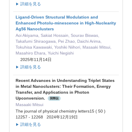
詳細を見る
▶
Ligand-Driven Structural Modulation and
Enhanced Photolu-minescence in High-Nuclearity
Ag56 Nanoclusters
Aoi Akiyama, Sakiat Hossain, Sourav Biswas,
Takafumi Shiraogawa, Pei Zhao, Daichi Arima,
Tokuhisa Kawawaki, Yoshiki Niihori, Masaaki Mitsui,
Masahiro Ehara, Yuichi Negishi
2025年11月14日
詳細を見る
▶
Recent Advances in Understanding Triplet States
in Metal Nanoclusters: Their Formation, Energy
Transfer, and Applications in Photon
Upconversion.
国際誌
Masaaki Mitsui
The journal of physical chemistry letters15 ( 50 )
12257 - 12268 2024年12月19日
詳細を見る
▶