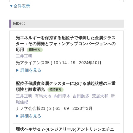
▼全件表示
MISC
光エネルギーを保持する配位子で修飾した金属クラス
ター：その開発とフォトンアップコンバージョンへの
応用
招待有り
三井正明
光アライアンス35 ( 10 ) 14 - 19 2024年10月
詳細を見る
▶
配位子保護貴金属クラスターにおける励起状態の三重
項性と酸素消光
招待有り
三井正明, 有馬大地, 内田惇木, 吉田航多, 荒居大和, 新
堀佳紀
ナノ学会会報21 ( 2 ) 61 - 69 2023年3月
詳細を見る
▶
環状ヘキサ-2,7-(4,5-ジアリール)アントリレンエチニ