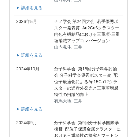
詳細を見る
▶
2026年5月
ナノ学会 第24回大会 若手優秀ポ
スター発表賞 Au2Cu6クラスター
内包有機結晶における三重項-三重
項消滅アップコンバージョン
山内颯斗, 三井
詳細を見る
▶
2024年10月
分子科学会 第18回分子科学討論
会 分子科学会優秀ポスター賞 配
位子最適化によるAg15Cu12クラ
スターの近赤外発光と三重項増感
特性の飛躍的向上
有馬大地, 三井
詳細を見る
▶
2024年9月
分子科学会 第9回分子科学国際学
術賞 配位子保護金属クラスターに
おける三重項性の探究とフォトン