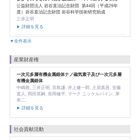
公益財団法人 岩谷直治記念財団 第44回（平成29年
度）岩谷直治記念財団 岩谷科学技術研究助成
三井正明
詳細を見る
▶
▼全件表示
産業財産権
一次元多層有機金属錯体ナノ磁気素子及び一次元多層
有機金属錯体
中嶋敦, 三井正明, 宮島謙, 井上健一郎, 土居真吾, 安藤
直人, 岡田英嗣, 長岡修平, マーク ニッケルバイン, 茅
幸二
詳細を見る
▶
社会貢献活動