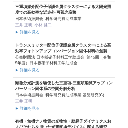
三重項媒介配位子保護金属クラスターによる太陽光照
度での高効率な近赤外-可視光変換
日本学術振興会 科学研究費助成事業
三井 正明, 小林 健二
詳細を見る
▶
トランスミッター配位子保護金属クラスターによる高
効率フォトンアップコンバージョン固体材料の創製
公益財団法 日本板硝子材料工学助成会 第45回（令和
5年度）日本板硝子材料工学助成金
詳細を見る
▶
顕微分光計測を駆使した三重項-三重項消滅アップコン
バージョン固体系の空間分解分析
日本学術振興会 科学研究費助成事業 基盤研究(C)
三井 正明
詳細を見る
▶
有機・無機ナノ物質の光物性・励起子ダイナミクスお
よびそれらを用いた光電変換デバイスに関する研究