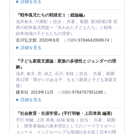
詳細を見る
▶
『戦争孤児たちの戦後史１：総論編』
浅井春夫, 川満彰（ 担当： 共著 , 範囲: 第3部第2章 世
界の戦争孤児問題ー『失われた子どもたち』と戦争・
紛争地域の子どもたちの現実）
吉川弘文館 2020年8月
（ ISBN:
9784642068574
）
詳細を見る
▶
『子ども家庭支援論 : 家族の多様性とジェンダーの理
解』
浅井, 春夫, 所, 貞之, 石川, 幸枝（ 担当： 共著 , 範囲:
第12章「障がいのある子」をもつ家庭と子ども家庭支
援）
建帛社 2019年11月
（ ISBN:
9784767951188
）
詳細を見る
▶
『社会教育・生涯学習』(手打明敏・上田孝典 編著)
手打 明敏, 上田 孝典, 結城 俊哉（ 担当： 共著 , 範囲:
１．障害者福祉の基本理念としてのノーマライゼーシ
ョン〜４．インクルーシブな地域社会を拓く日本の障