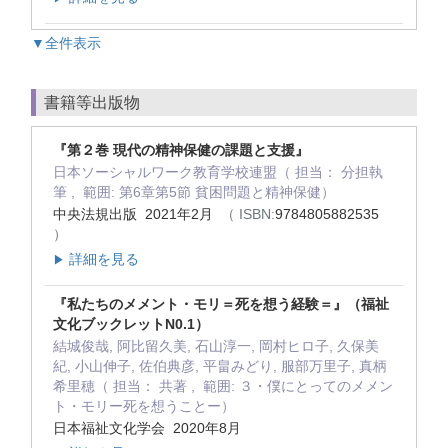
▼全件表示
書籍等出版物
『第２巻 現代の精神保健の課題と支援』
日本ソーシャルワーク教育学校連盟（ 担当： 分担執
筆 , 範囲: 第6章第5節 貧困問題と精神保健）
中央法規出版 2021年2月
（ ISBN:
9784805882535
）
詳細を見る
▶
『私たちのメメント・モリ＝死を想う経験＝』（福祉
文化ブックレットN0.1）
結城俊哉, 阿比留久美, 石山淳一, 岡村ヒロ子, 久保美
紀, 小山伸子, 佐伯典彦, 平畠みどり, 服部万里子, 真柄
希里穂（ 担当： 共著 , 範囲: ３・僕にとってのメメン
ト・モリー死を想うことー）
日本福祉文化学会 2020年8月