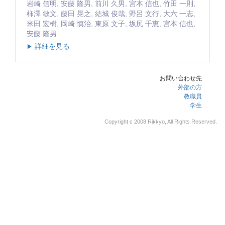
岩崎 信明, 安藤 隆男, 前川 久男, 宮本 信也, 竹田 一則,
柿澤 敏文, 藤田 晃之, 結城 俊哉, 野呂 文行, 大六 一志,
米田 宏樹, 岡崎 慎治, 東原 文子, 坂尻 千恵, 宮本 信也,
安藤 隆男
詳細を見る
▶
お問い合わせ先
外部の方
教職員
学生
Copyright c 2008 Rikkyo, All Rights Reserved.