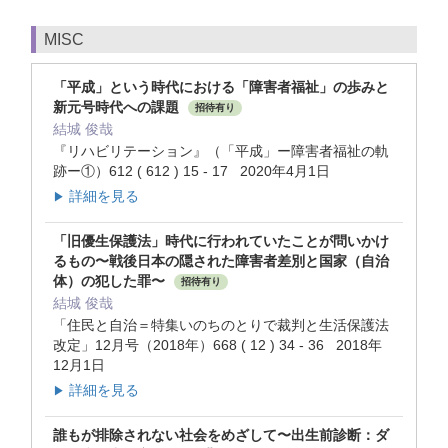
MISC
「平成」という時代における「障害者福祉」の歩みと
新元号時代への課題
招待有り
結城 俊哉
『リハビリテーション』（「平成」ー障害者福祉の軌
跡ー①）612 ( 612 ) 15 - 17 2020年4月1日
詳細を見る
▶
「旧優生保護法」時代に行われていたことが問いかけ
るもの〜戦後日本の隠された障害者差別と国家（自治
体）の犯した罪〜
招待有り
結城 俊哉
「住民と自治＝特集いのちのとりで裁判と生活保護法
改定」12月号（2018年）668 ( 12 ) 34 - 36 2018年
12月1日
詳細を見る
▶
誰もが排除されない社会をめざして〜出生前診断：ダ