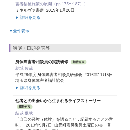
害者福祉施策の展開（pp.175〜187））
ミネルヴァ書房 2019年1月20日
詳細を見る
▶
▼全件表示
講演・口頭発表等
身体障害者相談員の実践研修
招待有り
結城 俊哉
平成28年度 身体障害者相談員研修会 2016年11月5日
埼玉県身体障害者福祉協会
詳細を見る
▶
他者との出会いから生まれるライフストーリー
招待有り
結城 俊哉
「自己の経験（体験）を語ること，記録することの意
味」 2013年9月7日 山元町震災復興土曜日の会・普