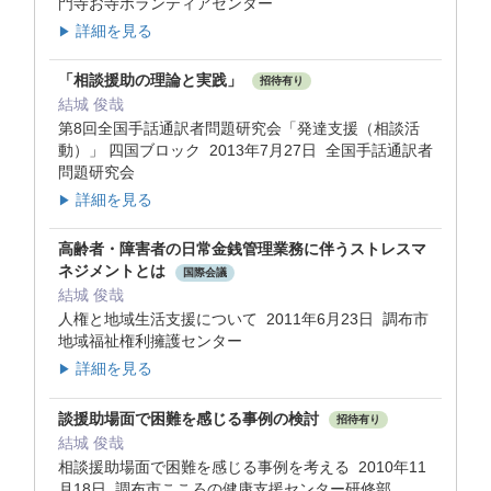
門寺お寺ボランティアセンター
詳細を見る
▶
「相談援助の理論と実践」
招待有り
結城 俊哉
第8回全国手話通訳者問題研究会「発達支援（相談活
動）」 四国ブロック 2013年7月27日 全国手話通訳者
問題研究会
詳細を見る
▶
高齢者・障害者の日常金銭管理業務に伴うストレスマ
ネジメントとは
国際会議
結城 俊哉
人権と地域生活支援について 2011年6月23日 調布市
地域福祉権利擁護センター
詳細を見る
▶
談援助場面で困難を感じる事例の検討
招待有り
結城 俊哉
相談援助場面で困難を感じる事例を考える 2010年11
月18日 調布市こころの健康支援センター研修部