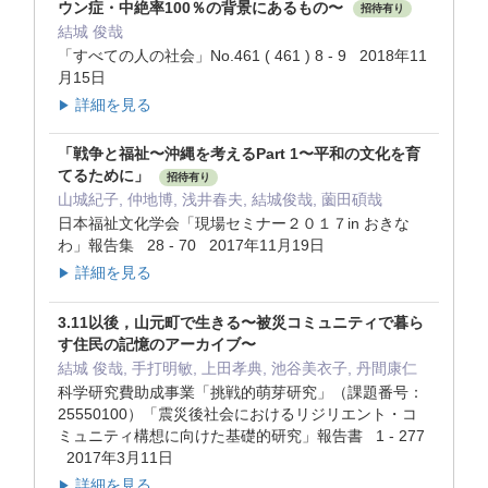
ウン症・中絶率100％の背景にあるもの〜
招待有り
結城 俊哉
「すべての人の社会」No.461 ( 461 ) 8 - 9 2018年11
月15日
詳細を見る
▶
「戦争と福祉〜沖縄を考えるPart 1〜平和の文化を育
てるために」
招待有り
山城紀子, 仲地博, 浅井春夫, 結城俊哉, 薗田碩哉
日本福祉文化学会「現場セミナー２０１７in おきな
わ」報告集 28 - 70 2017年11月19日
詳細を見る
▶
3.11以後，山元町で生きる〜被災コミュニティで暮ら
す住民の記憶のアーカイブ〜
結城 俊哉, 手打明敏, 上田孝典, 池谷美衣子, 丹間康仁
科学研究費助成事業「挑戦的萌芽研究」（課題番号：
25550100）「震災後社会におけるリジリエント・コ
ミュニティ構想に向けた基礎的研究」報告書 1 - 277
2017年3月11日
詳細を見る
▶