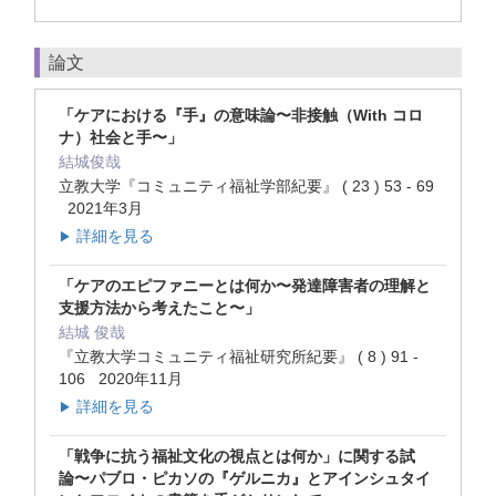
論文
「ケアにおける『手』の意味論〜非接触（With コロ
ナ）社会と手〜」
結城俊哉
立教大学『コミュニティ福祉学部紀要』 ( 23 ) 53 - 69
2021年3月
詳細を見る
▶
「ケアのエピファニーとは何か〜発達障害者の理解と
支援方法から考えたこと〜」
結城 俊哉
『立教大学コミュニティ福祉研究所紀要』 ( 8 ) 91 -
106 2020年11月
詳細を見る
▶
「戦争に抗う福祉文化の視点とは何か」に関する試
論〜パブロ・ピカソの『ゲルニカ』とアインシュタイ