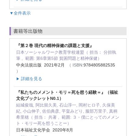
▼全件表示
書籍等出版物
『第２巻 現代の精神保健の課題と支援』
日本ソーシャルワーク教育学校連盟（ 担当： 分担執
筆 , 範囲: 第6章第5節 貧困問題と精神保健）
中央法規出版 2021年2月
（ ISBN:
9784805882535
）
詳細を見る
▶
『私たちのメメント・モリ＝死を想う経験＝』（福祉
文化ブックレットN0.1）
結城俊哉, 阿比留久美, 石山淳一, 岡村ヒロ子, 久保美
紀, 小山伸子, 佐伯典彦, 平畠みどり, 服部万里子, 真柄
希里穂（ 担当： 共著 , 範囲: ３・僕にとってのメメン
ト・モリー死を想うことー）
日本福祉文化学会 2020年8月