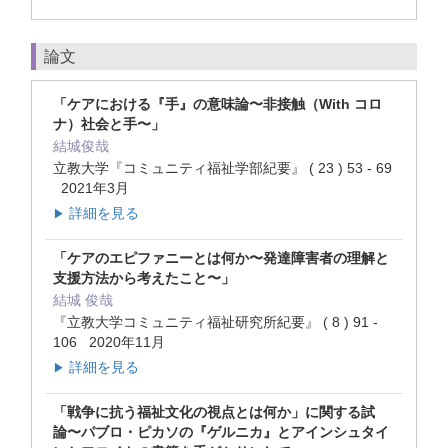
論文
「ケアにおける『手』の意味論〜非接触（With コロ
ナ）社会と手〜」
結城俊哉
立教大学『コミュニティ福祉学部紀要』 ( 23 ) 53 - 69
2021年3月
詳細を見る
▶
「ケアのエピファニーとは何か〜発達障害者の理解と
支援方法から考えたこと〜」
結城 俊哉
『立教大学コミュニティ福祉研究所紀要』 ( 8 ) 91 -
106 2020年11月
詳細を見る
▶
「戦争に抗う福祉文化の視点とは何か」に関する試
論〜パブロ・ピカソの『ゲルニカ』とアインシュタイ