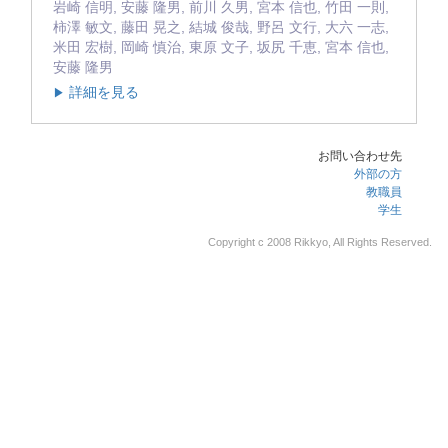
岩崎 信明, 安藤 隆男, 前川 久男, 宮本 信也, 竹田 一則,
柿澤 敏文, 藤田 晃之, 結城 俊哉, 野呂 文行, 大六 一志,
米田 宏樹, 岡崎 慎治, 東原 文子, 坂尻 千恵, 宮本 信也,
安藤 隆男
詳細を見る
▶
お問い合わせ先
外部の方
教職員
学生
Copyright c 2008 Rikkyo, All Rights Reserved.