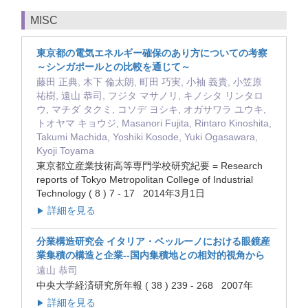
MISC
東京都の電気エネルギー確保のあり方についての考察
～シンガポールとの比較を通じて～
藤田 正典, 木下 倫太朗, 町田 巧実, 小袖 義貴, 小笠原
祐樹, 遠山 恭司, フジタ マサノリ, キノシタ リンタロ
ウ, マチダ タクミ, コソデ ヨシキ, オガサワラ ユウキ,
トオヤマ キョウジ, Masanori Fujita, Rintaro Kinoshita,
Takumi Machida, Yoshiki Kosode, Yuki Ogasawara,
Kyoji Toyama
東京都立産業技術高等専門学校研究紀要 = Research
reports of Tokyo Metropolitan College of Industrial
Technology ( 8 ) 7 - 17 2014年3月1日
詳細を見る
▶
分業構造研究会 イタリア・ベッルーノにおける眼鏡産
業集積の構造と企業--国内集積地との相対的視角から
遠山 恭司
中央大学経済研究所年報 ( 38 ) 239 - 268 2007年
詳細を見る
▶