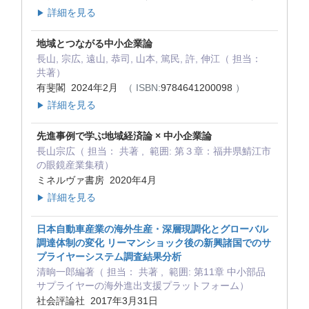
詳細を見る
▶
地域とつながる中小企業論
長山, 宗広, 遠山, 恭司, 山本, 篤民, 許, 伸江（ 担当：
共著）
有斐閣 2024年2月
（ ISBN:
9784641200098
）
詳細を見る
▶
先進事例で学ぶ地域経済論 × 中小企業論
長山宗広（ 担当： 共著 , 範囲: 第３章：福井県鯖江市
の眼鏡産業集積）
ミネルヴァ書房 2020年4月
詳細を見る
▶
日本自動車産業の海外生産・深層現調化とグローバル
調達体制の変化 リーマンショック後の新興諸国でのサ
プライヤーシステム調査結果分析
清晌一郎編著（ 担当： 共著 , 範囲: 第11章 中小部品
サプライヤーの海外進出支援プラットフォーム）
社会評論社 2017年3月31日