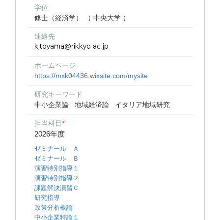
学位
修士（経済学） （ 中央大学 ）
連絡先
ホームページ
https://mxk04436.wixsite.com/mysite
研究キーワード
中小企業論
地域経済論
イタリア地域研究
担当科目
*
2026年度
ゼミナール Ａ
ゼミナール Ｂ
演習特別指導１
演習特別指導２
課題解決演習Ｃ
研究指導
政策分析概論
中小企業特論１