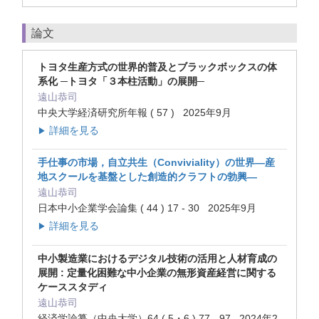
論文
トヨタ生産方式の世界的普及とブラックボックスの体
系化 ─トヨタ「３本柱活動」の展開─
遠山恭司
中央大学経済研究所年報 ( 57 ) 2025年9月
詳細を見る
▶
手仕事の市場，自立共生（Conviviality）の世界―産
地スクールを基盤とした創造的クラフトの勃興―
遠山恭司
日本中小企業学会論集 ( 44 ) 17 - 30 2025年9月
詳細を見る
▶
中小製造業におけるデジタル技術の活用と人材育成の
展開 : 定量化困難な中小企業の無形資産経営に関する
ケーススタディ
遠山恭司
経済学論纂（中央大学）64 ( 5・6 ) 77 - 97 2024年2