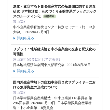
進化・変容するトヨタ生産方式の新展開に関する調査
研究 ３本柱活動：ものづくり基盤体系ブラックボック
スのルーティン化
招待有り
遠山恭司
中小企業産学官連携センター特別セミナー（於：中京
大学） 2023年12月9日
詳細を見る
▶
リプライ：地域経済論と中小企業論の交点と肥沃化の
可能性
遠山恭司(必要に応じて共著者)
日本地域経済学会関東支部研究会 2021年8月28日
詳細を見る
▶
国内外生産乖離下の自動車部品２次サプライヤーにお
ける無形資産の形成について
遠山恭司
日本学術振興会産業構造・中小企業第118委員会 第
296回会議 2020年6月19日 日本学術振興会産業構
造・中小企業第118委員会