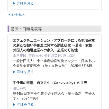
詳細を見る
▶
▼全件表示
講演・口頭発表等
エフェクチュエーション・アプローチによる地場産業
の新たな担い手創造に関する調査研究 〜若者・女性・
外国人の地場産業への参入・起業の可能性
山本篤民, 吉原元子, 長谷川英伸, 遠山恭司
一般社団法人中小企業産学官連携センター・日本中小
企業学会東部部会 （於：立教大学） 2025年3月8日
詳細を見る
▶
手仕事の市場、自立共生（Conviviality）の世界
遠山恭司
第44回日本中小企業学会全国大会・統一論題（専修大
学） 2024年9月
詳細を見る
▶