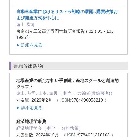
自動車産業におけるリストラ戦略の展開--購買政策お
よび開発方式を中心に
遠山 恭司
東京都立工業高等専門学校研究報告 ( 32 ) 93 - 103
1996年
詳細を見る
▶
書籍等出版物
地場産業の新たな担い手創造 : 産地スクールと創造的
クラフト
遠山, 恭司, 山本, 篤民（ 担当： 共編者(共編著者)）
同友館 2026年2月
（ ISBN:
9784496058219
）
詳細を見る
▶
経済地理学事典
経済地理学会（ 担当： 分担執筆）
丸善出版 2024年10月
（ ISBN:
9784621310168
）