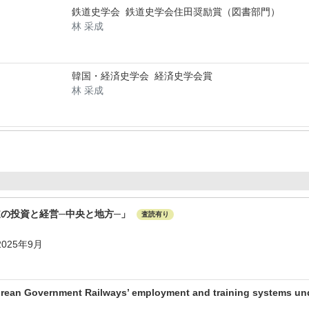
鉄道史学会 鉄道史学会住田奨励賞（図書部門）
林 采成
韓国・経済史学会 経済史学会賞
林 采成
の投資と経営─中央と地方─」
査読有り
2025年9月
orean Government Railways’ employment and training systems und