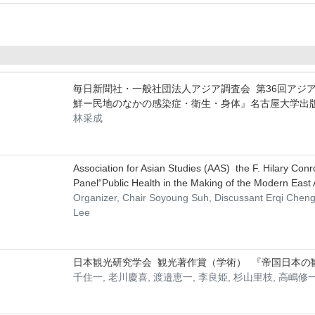
毎日新聞社・一般社団法人アジア調査会 第36回アジ
鮮ー民地のなかの感染症・衛生・身体』名古屋大学出版
林采成
Association for Asian Studies (AAS) the F. Hilary Co
Panel“Public Health in the Making of the Modern East 
Organizer, Chair Soyoung Suh, Discussant Erqi Chen
Lee
日本観光研究学会 観光著作賞（学術） 『帝国日本の観光:
千住一, 老川慶喜, 渡邉恵一, 李良姫, 杉山里枝, 高嶋修一,