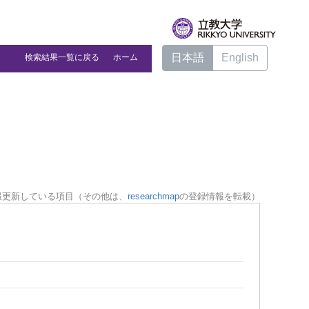
日本語
English
検索結果一覧に戻る
ホーム
報更新している項目（その他は、
researchmap
の登録情報を転載）