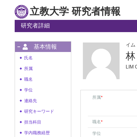
立教大学 研究者情報
研究者詳細
イム
基本情報
林
氏名
◆
LIM 
所属
◆
職名
◆
学位
◆
所属
*
連絡先
◆
研究キーワード
◆
職名
*
担当科目
◆
学内職務経歴
学位
◆