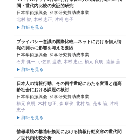
間・世代内比較の実証的研究
日本学術振興会 科学研究費助成事業
北村 智, 木村 忠正, 片桐 恵子
詳細を見る
▶
プライバシー意識の国際比較―ネットにおける個人情
報の開示に影響を与える要因
日本学術振興会 科学研究費助成事業
石井 健一, 小笠原 盛浩, 木村 忠正, 橋元 良明, 遠藤 薫
詳細を見る
▶
日本人の情報行動、その四半世紀にわたる変遷と超高
齢社会における課題の検討
日本学術振興会 科学研究費助成事業
橋元 良明, 木村 忠正, 森 康俊, 北村 智, 是永 論, 片桐
恵子
詳細を見る
▶
情報環境の構造転換期における情報行動変容の世代間
／世代内比較分析