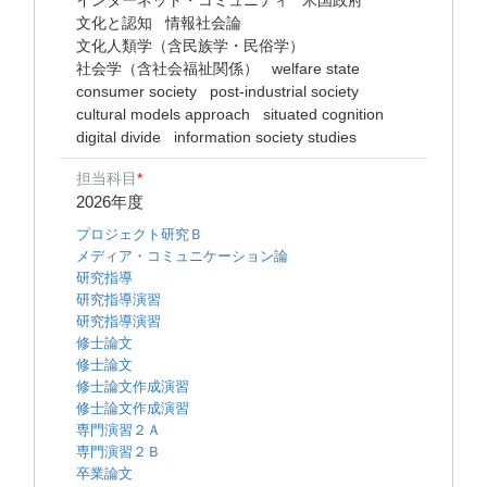
インターネット・コミュニティ
米国政府
文化と認知
情報社会論
文化人類学（含民族学・民俗学）
社会学（含社会福祉関係）
welfare state
consumer society
post-industrial society
cultural models approach
situated cognition
digital divide
information society studies
担当科目
*
2026年度
プロジェクト研究Ｂ
メディア・コミュニケーション論
研究指導
研究指導演習
研究指導演習
修士論文
修士論文
修士論文作成演習
修士論文作成演習
専門演習２Ａ
専門演習２Ｂ
卒業論文