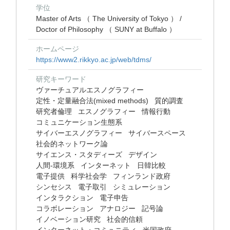
学位
Master of Arts （ The University of Tokyo ） /
Doctor of Philosophy （ SUNY at Buffalo ）
ホームページ
https://www2.rikkyo.ac.jp/web/tdms/
研究キーワード
ヴァーチュアルエスノグラフィー
定性・定量融合法(mixed methods)
質的調査
研究者倫理
エスノグラフィー
情報行動
コミュニケーション生態系
サイバーエスノグラフィー
サイバースペース
社会的ネットワーク論
サイエンス・スタディーズ
デザイン
人間-環境系
インターネット
日韓比較
電子提供
科学社会学
フィンランド政府
シンセシス
電子取引
シミュレーション
インタラクション
電子申告
コラボレーション
アナロジー
記号論
イノベーション研究
社会的信頼