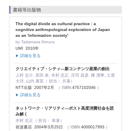
書籍等出版物
The digital divide as cultural practice : a
cognitive anthropological exploration of Japan
as an 'information society'
by Tadamasa Kimura
UMI 2010年
詳細を見る
▶
クリエイティブ・シティ―新コンテンツ産業の創出
上村 圭介, 原田 泉, 木村 忠正, 庄司 昌彦, 陳 潔華, 土屋
大洋, 山内 康英（ 担当： 共著）
NTT出版 2007年2月
（ ISBN:
4757102046
）
詳細を見る
▶
ネットワーク・リアリティ―ポスト高度消費社会を読
み解く
木村 忠正（ 担当： 単著）
岩波書店 2004年3月25日
（ ISBN:
4000017993
）