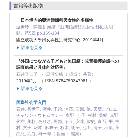
書籍等出版物
「日本境內的亞洲婚姻移民女性的多樣性」
游素玲・陳麗君 編著『亞洲婚姻移民女性:移動與能
動』第5章 pp.169-184.
國立成功大學婦女與性別研究中心 2019年4月
詳細を見る
▶
『外国につながる子どもと無国籍：児童養護施設への
調査結果と具体的対応例』
石井香世子・小豆澤史絵（ 担当： 共著）
2019年2月
（ ISBN:
9784750347981
）
詳細を見る
▶
国際社会学入門
石井, 香世子, 酒井, 千絵, 滝澤, 三郎, 陳, 天璽, プロム
チャワン・ウドムマナー, 奥野, 圭子, 杉村, 美紀, 真野,
俊樹, 川杉, ありさ, 阿部, るり, 安達, 智史, 倉石, 平, 中
村, 文子, 坂本, 麻衣子, 杉木, 明子, 池上, 清子, 稲葉, 美
由紀, 丸谷, 雄一郎（ 担当： 編集）