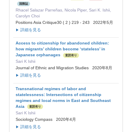
国際誌
Rhacel Salazar Parreñas, Nicola Piper, Sari K. Ishii,
Carolyn Choi
Positions Asia Critique30 ( 2 ) 219 - 243 2022年5月
詳細を見る
▶
Access to citizenship for abandoned children:
how migrants’ children become ‘stateless’ in
Japanese orphanages
査読有り
Sari K Ishii
Journal of Ethnic and Migration Studies 2020年8月
詳細を見る
▶
Transnational regimes of labor and
statelessness: Intersections of citizenship
regimes and local norms in East and Southeast
Asia
査読有り
Sari K Ishii
Sociology Compass 2020年4月
詳細を見る
▶