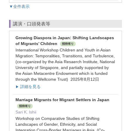
▼全件表示
講演・口頭発表等
Growing Diaspora in Japan: Shifting Landscapes
of Migrants’ Children
招待有り
International Workshop Children and Youth in Asian
Migration: Temporalities, Transitions, and Turbulence,
(co-organized by the Asia Resaerch Institute, National
University of Singapore, and partially supported by
the Asian Metacentre Endowment which is funded
through the Wellcome Trust) 2025年8月12日
詳細を見る
▶
Marriage Migrants for Migrant Settlers in Japan
招待有り
Sari K. Ishii
Workshop on Comparative Studies of Shifting
Landscapes of Gender, Ethnicity, and Social
Integration Cross-Border Marriages in Asia, (Co-