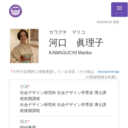
メニュー
2026/05/19 更新
カワグチ マリコ
河口 眞理子
KAWAGUCHI Mariko
*
大学が定期的に情報更新している項目（その他は、
researchmap
の登録情報を転載）
所属
*
社会デザイン研究科 社会デザイン学専攻 博士課
程前期課程
社会デザイン研究科 社会デザイン学専攻 博士課
程後期課程
職名
*
特任教授