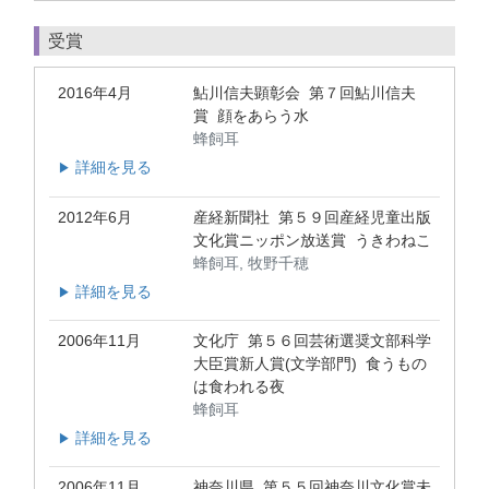
受賞
2016年4月
鮎川信夫顕彰会 第７回鮎川信夫
賞 顔をあらう水
蜂飼耳
詳細を見る
▶
2012年6月
産経新聞社 第５９回産経児童出版
文化賞ニッポン放送賞 うきわねこ
蜂飼耳, 牧野千穂
詳細を見る
▶
2006年11月
文化庁 第５６回芸術選奨文部科学
大臣賞新人賞(文学部門) 食うもの
は食われる夜
蜂飼耳
詳細を見る
▶
2006年11月
神奈川県 第５５回神奈川文化賞未