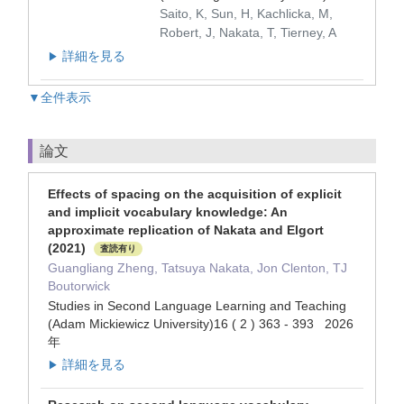
Saito, K, Sun, H, Kachlicka, M,
Robert, J, Nakata, T, Tierney, A
詳細を見る
▶
▼全件表示
論文
Effects of spacing on the acquisition of explicit
and implicit vocabulary knowledge: An
approximate replication of Nakata and Elgort
(2021)
査読有り
Guangliang Zheng, Tatsuya Nakata, Jon Clenton, TJ
Boutorwick
Studies in Second Language Learning and Teaching
(Adam Mickiewicz University)16 ( 2 ) 363 - 393 2026
年
詳細を見る
▶