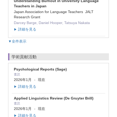
Understanding Burnout in University Language
Teachers in Japan
Japan Association for Language Teachers JALT
Research Grant
Darcey Barge, Daniel Hooper, Tatsuya Nakata
詳細を見る
▶
▼全件表示
学術貢献活動
Psychological Reports (Sage)
査読
2026年1月
現在
-
詳細を見る
▶
Applied Linguistics Review (De Gruyter Brill)
査読
2026年1月
現在
-
詳細を見る
▶