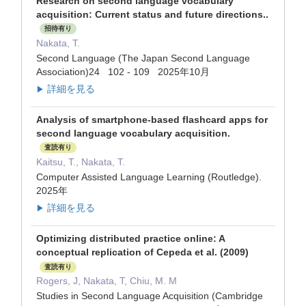
Research on second language vocabulary
acquisition: Current status and future directions..
招待有り
Nakata, T.
Second Language (The Japan Second Language
Association)24 102 - 109 2025年10月
詳細を見る
▶
Analysis of smartphone-based flashcard apps for
second language vocabulary acquisition.
査読有り
Kaitsu, T., Nakata, T.
Computer Assisted Language Learning (Routledge).
2025年
詳細を見る
▶
Optimizing distributed practice online: A
conceptual replication of Cepeda et al. (2009)
査読有り
Rogers, J, Nakata, T, Chiu, M. M
Studies in Second Language Acquisition (Cambridge