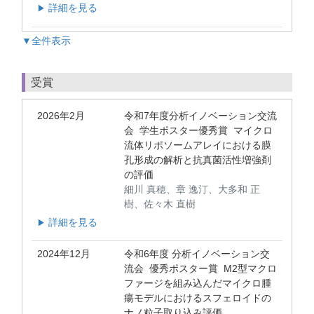
詳細を見る
▶
▼全件表示
受賞
2026年2月
令和7年度分析イノベーション交流
会 学生ポスター優秀賞 マイクロ
流体リポソームアレイにおける膜
孔形成の解析と抗真菌活性増強剤
の評価
細川 真穂、章 逸汀、大多和 正
樹、佐々木 直樹
詳細を見る
▶
2024年12月
令和6年度 分析イノベーション交
流会 優秀ポスター賞 M2型マクロ
ファージを組み込んだマイクロ腫
瘍モデルにおけるスフェロイドの
ナノ粒子取り込み評価