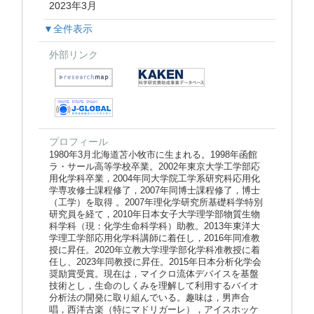
2023年3月
▼全件表示
外部リンク
プロフィール
1980年3月北海道苫小牧市に生まれる。1998年函館
ラ・サール高等学校卒業。2002年東京大学工学部応
用化学科卒業，2004年同大学院工学系研究科応用化
学専攻修士課程修了，2007年同博士課程修了，博士
（工学）を取得 。2007年理化学研究所基礎科学特別
研究員を経て，2010年日本女子大学理学部物質生物
科学科（現：化学生命科学科）助教。2013年東洋大
学理工学部応用化学科講師に着任し，2016年同准教
授に昇任。2020年立教大学理学部化学科准教授に着
任し、2023年同教授に昇任。2015年日本分析化学会
奨励賞受賞。現在は，マイクロ流体デバイスを基盤
技術とし，生命のしくみを理解して利用するバイオ
分析法の開発に取り組んでいる。趣味は，男声合
唱，西洋古楽（特にマドリガーレ），アイスホッケ