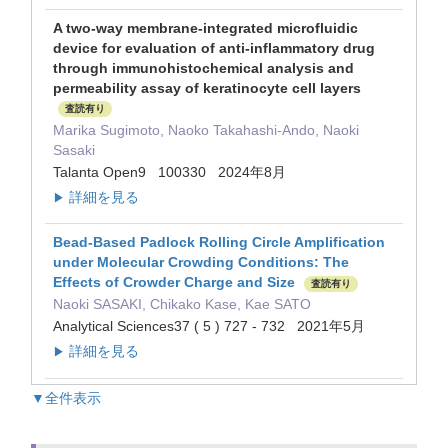
A two-way membrane-integrated microfluidic
device for evaluation of anti-inflammatory drug
through immunohistochemical analysis and
permeability assay of keratinocyte cell layers
査読有り
Marika Sugimoto, Naoko Takahashi-Ando, Naoki
Sasaki
Talanta Open9 100330 2024年8月
詳細を見る
▶
Bead-Based Padlock Rolling Circle Amplification
under Molecular Crowding Conditions: The
Effects of Crowder Charge and Size
査読有り
Naoki SASAKI, Chikako Kase, Kae SATO
Analytical Sciences37 ( 5 ) 727 - 732 2021年5月
詳細を見る
▶
▼全件表示