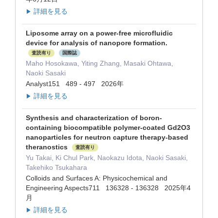
詳細を見る
▶
Liposome array on a power-free microfluidic
device for analysis of nanopore formation.
査読有り
国際誌
Maho Hosokawa, Yiting Zhang, Masaki Ohtawa,
Naoki Sasaki
Analyst151 489 - 497 2026年
詳細を見る
▶
Synthesis and characterization of boron-
containing biocompatible polymer-coated Gd2O3
nanoparticles for neutron capture therapy-based
theranostics
査読有り
Yu Takai, Ki Chul Park, Naokazu Idota, Naoki Sasaki,
Takehiko Tsukahara
Colloids and Surfaces A: Physicochemical and
Engineering Aspects711 136328 - 136328 2025年4
月
詳細を見る
▶