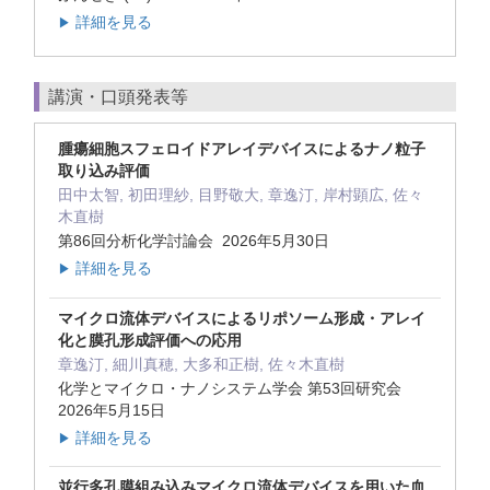
詳細を見る
▶
講演・口頭発表等
腫瘍細胞スフェロイドアレイデバイスによるナノ粒子
取り込み評価
田中太智, 初田理紗, 目野敬大, 章逸汀, 岸村顕広, 佐々
木直樹
第86回分析化学討論会 2026年5月30日
詳細を見る
▶
マイクロ流体デバイスによるリポソーム形成・アレイ
化と膜孔形成評価への応用
章逸汀, 細川真穂, 大多和正樹, 佐々木直樹
化学とマイクロ・ナノシステム学会 第53回研究会
2026年5月15日
詳細を見る
▶
並行多孔膜組み込みマイクロ流体デバイスを用いた血